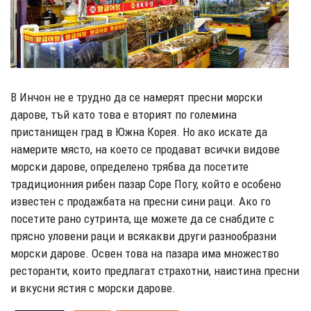
В Инчон не е трудно да се намерят пресни морски
дарове, тъй като това е вторият по големина
пристанищен град в Южна Корея. Но ако искате да
намерите място, на което се продават всички видове
морски дарове, определено трябва да посетите
традиционния рибен пазар Соре Погу, който е особено
известен с продажбата на пресни сини раци. Ако го
посетите рано сутринта, ще можете да се снабдите с
прясно уловени раци и всякакви други разнообразни
морски дарове. Освен това на пазара има множество
ресторанти, които предлагат страхотни, наистина пресни
и вкусни ястия с морски дарове.