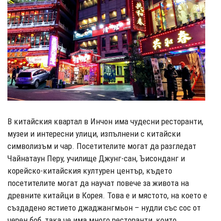
В китайския квартал в Инчон има чудесни ресторанти,
музеи и интересни улици, изпълнени с китайски
символизъм и чар. Посетителите могат да разгледат
Чайнатаун Перу, училище Джунг-сан, Ъисонданг и
корейско-китайския културен център, където
посетителите могат да научат повече за живота на
древните китайци в Корея. Това е и мястото, на което е
създадено ястието джаджангмьон – нудли със сос от
черен боб, така че има много ресторанти, които