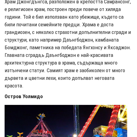
Храм Джонгдънгса, разположен в крепостта Самрансонг,
е религиозен храм, построен преди повече от хиляда
години. Той е бил използван като убежище, където са
били почитани семейните предци. Храма е доста
грандиозен, с няколко страхотни допълнителни сгради и
структури, като например Даънгбоджон, камбаната
Бомджонг, паметника на победата Янгхонсу и Яксаджон.
Главната сграда,ь Даънгбоджон е най-красивата
архитектурна структура в храма, съдържаща много
изтънчени статуи. Самият храм е заобиколен от много
дървета и цветни лехи, които допълват неговата
красота.
Остров Уолмидо