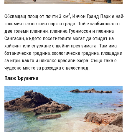
2
Обхващащ площ от почти 3 км
, Инчон Гранд Парк е най-
големият естествен парк в града. Той е заобиколен от
две големи планини, планина Гуанмосан и планина
Сангасан, където посетителите могат да отидат на
хайкинг или спускане с шейни през зимата. Там има
ботаническа градина, зоологическа градина, площадки
за игри, както и няколко красиви езера. Също така е
чудесно място за разходка с велосипед.
Плаж Ъруангни