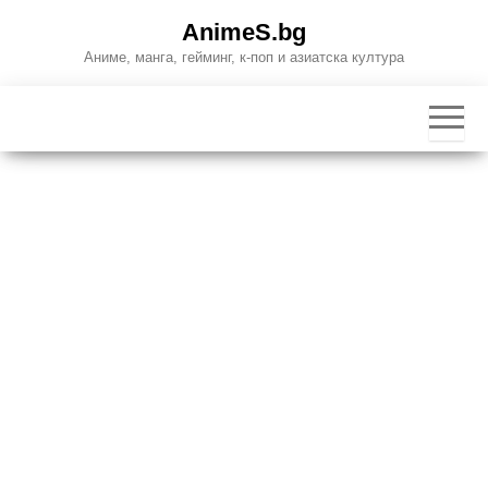
Skip
AnimeS.bg
to
Аниме, манга, гейминг, к-поп и азиатска култура
the
content