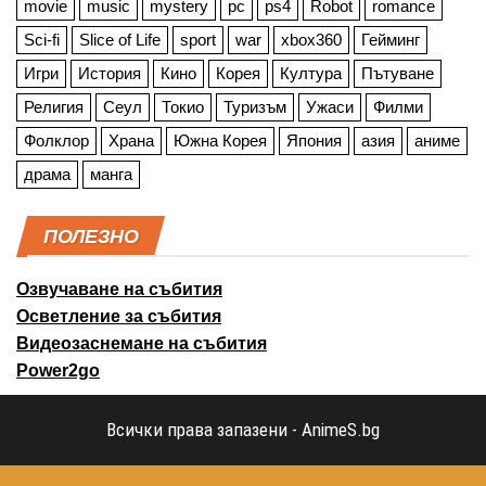
movie
music
mystery
pc
ps4
Robot
romance
Sci-fi
Slice of Life
sport
war
xbox360
Гейминг
Игри
История
Кино
Корея
Култура
Пътуване
Религия
Сеул
Токио
Туризъм
Ужаси
Филми
Фолклор
Храна
Южна Корея
Япония
азия
аниме
драма
манга
ПОЛЕЗНО
Озвучаване на събития
Осветление за събития
Видеозаснемане на събития
Power2go
Всички права запазени - AnimeS.bg