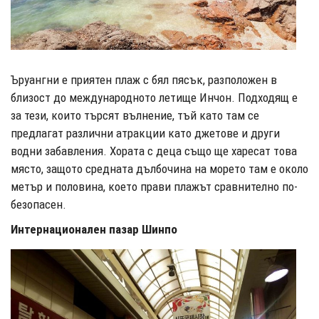
Ъруангни е приятен плаж с бял пясък, разположен в
близост до международното летище Инчон. Подходящ е
за тези, които търсят вълнение, тъй като там се
предлагат различни атракции като джетове и други
водни забавления. Хората с деца също ще харесат това
място, защото средната дълбочина на морето там е около
метър и половина, което прави плажът сравнително по-
безопасен.
Интернационален пазар Шинпо