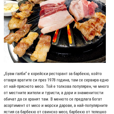
„Буам галби“ е корейски ресторант за барбекю, който
отваря вратите си през 1978 година, там се сервира едно
от най-прясното месо. Той е толкова популярен, че много
от местните жители и туристи, а дори и знаменитости
обичат да се хранят там. В менюто се предлага богат
асортимент от месо и морски дарове, а най-популярните
ястия са барбекю от свинско месо, барбекю от телешко