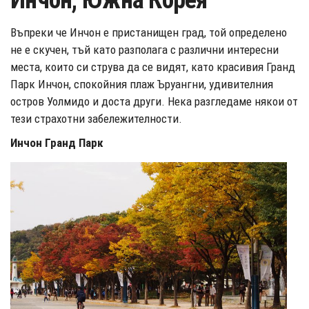
Инчон, Южна Корея
Въпреки че Инчон е пристанищен град, той определено
не е скучен, тъй като разполага с различни интересни
места, които си струва да се видят, като красивия Гранд
Парк Инчон, спокойния плаж Ъруангни, удивителния
остров Уолмидо и доста други. Нека разгледаме някои от
тези страхотни забележителности.
Инчон Гранд Парк