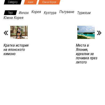
Category
Азия
Южна Корея
Корея
Пътуване
Инчон
Култура
Туризъм
Tags
Южна Корея
Кратка история
Места в
на японското
Япония,
кимоно
идеални за
почивка през
лятото