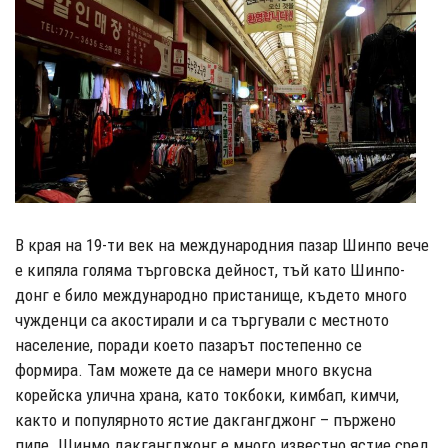
В края на 19-ти век на международния пазар Шинпо вече
е кипяла голяма търговска дейност, тъй като Шинпо-
донг е било международно пристанище, където много
чужденци са акостирали и са търгували с местното
население, поради което пазарът постепенно се
формира. Там можете да се намери много вкусна
корейска улична храна, като токбоки, кимбап, кимчи,
както и популярното ястие дакгангджонг – пържено
пиле. Шинмо дакгангджонг е много известно ястие сред