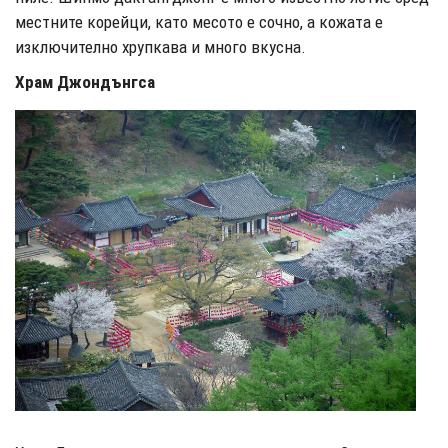
местните корейци, като месото е сочно, а кожата е
изключително хрупкава и много вкусна.
Храм Джондънгса