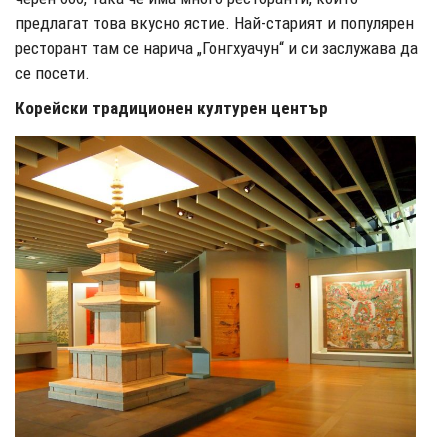
предлагат това вкусно ястие. Най-старият и популярен
ресторант там се нарича „Гонгхуачун“ и си заслужава да
се посети.
Корейски традиционен културен център