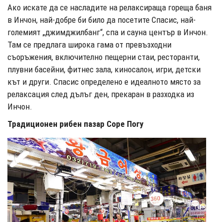
Ако искате да се насладите на релаксираща гореща баня
в Инчон, най-добре би било да посетите Спасис, най-
големият „джимджилбанг“, спа и сауна център в Инчон.
Там се предлага широка гама от превъзходни
съоръжения, включително пещерни стаи, ресторанти,
плувни басейни, фитнес зала, киносалон, игри, детски
кът и други. Спасис определено е идеалното място за
релаксация след дълъг ден, прекаран в разходка из
Инчон.
Традиционен рибен пазар Соре Погу