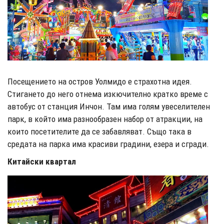
Посещението на остров Уолмидо е страхотна идея.
Стигането до него отнема изкючително кратко време с
автобус от станция Инчон. Там има голям увеселителен
парк, в който има разнообразен набор от атракции, на
които посетителите да се забавляват. Също така в
средата на парка има красиви градини, езера и сгради.
Китайски квартал