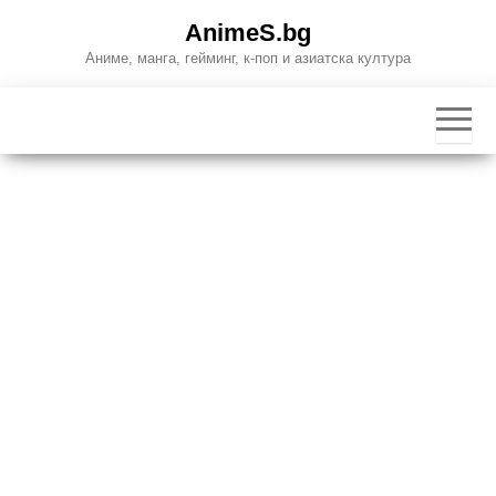
Skip
AnimeS.bg
to
Аниме, манга, гейминг, к-поп и азиатска култура
the
content