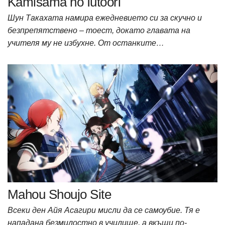
Kamisama no Iutoori
Шун Такахата намира ежедневието си за скучно и
безпрепятствено – тоест, докато главата на
учителя му не избухне. От останките…
Mahou Shoujo Site
Всеки ден Айя Асагири мисли да се самоубие. Тя е
нападана безмилостно в училище, а вкъщи по-