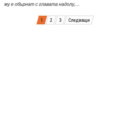
му е обърнат с главата надолу,…
Разделяне
1
2
3
Следващи
на
публикациите
на
страници