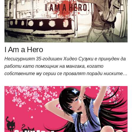
I Am a Hero
Несигурният 35-годишен Хидео Сузуки е принуден да
работи като помощник на мангака, когато
собствените му серии се провалят поради ниските…