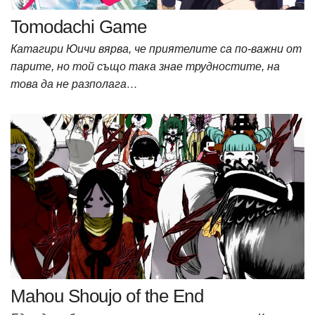
Tomodachi Game
Катагири Юичи вярва, че приятелите са по-важни от
парите, но той също така знае трудностите, на
това да не разполага…
Mahou Shoujo of the End