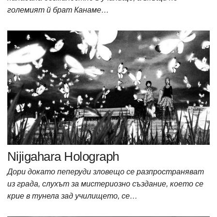
големият й брат Канаме…
Nijigahara Holograph
Дори докато пеперуди зловещо се разпространяват
из града, слухът за мистериозно създание, което се
крие в тунела зад училището, се…