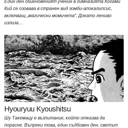
Един ден обикновеният ученик в гимназията Когами
Кий се озовава в странен вид зомби-апокалипсис,
включващ „магически момичета“. Докато лениво
излиза…
Hyouryuu Kyoushitsu
Шу Такемацу е възпитаник, който отказва да
порасне. Въпреки това, един съдбовен ден, светът