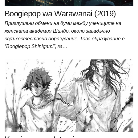
Boogiepop wa Warawanai (2019)
Приглушени обмени на думи между учениците на
женската академия Шинйо, около загадъчно
свръхестествено образувание. Това образувание е
“Boogiepop Shinigami”, за…