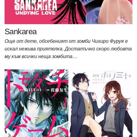
Sankarea
Още от дете, обсебеният от зомби Чихиро Фуруя е
искал нежива приятелка. Достатъчно скоро любовта
му към всички неща зомбита…