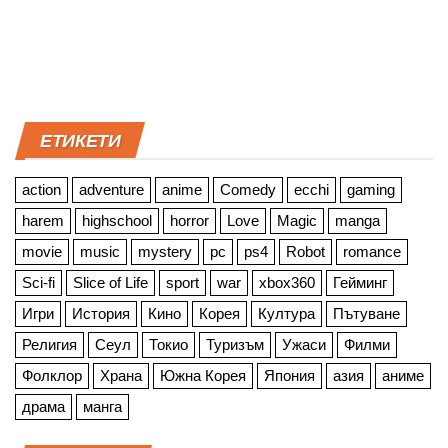
ЕТИКЕТИ
action
adventure
anime
Comedy
ecchi
gaming
harem
highschool
horror
Love
Magic
manga
movie
music
mystery
pc
ps4
Robot
romance
Sci-fi
Slice of Life
sport
war
xbox360
Гейминг
Игри
История
Кино
Корея
Култура
Пътуване
Религия
Сеул
Токио
Туризъм
Ужаси
Филми
Фолклор
Храна
Южна Корея
Япония
азия
аниме
драма
манга