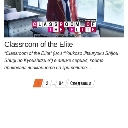
Classroom of the Elite
“Classroom of the Elite” (или “Youkoso Jitsuryoku Shijou
Shugi no Kyoushitsu e”) е аниме сериал, който
приковава вниманието на зрителите…
Разделяне
1
2
…
84
Следващи
на
публикациите
на
страници