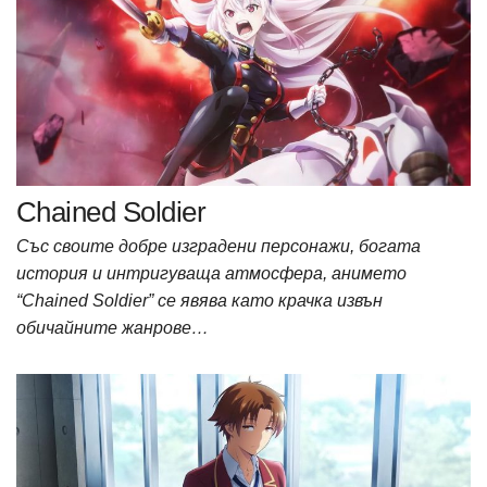
Chained Soldier
Със своите добре изградени персонажи, богата
история и интригуваща атмосфера, анимето
“Chained Soldier” се явява като крачка извън
обичайните жанрове…