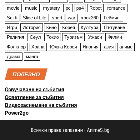
movie
music
mystery
pc
ps4
Robot
romance
Sci-fi
Slice of Life
sport
war
xbox360
Гейминг
Игри
История
Кино
Корея
Култура
Пътуване
Религия
Сеул
Токио
Туризъм
Ужаси
Филми
Фолклор
Храна
Южна Корея
Япония
азия
аниме
драма
манга
ПОЛЕЗНО
Озвучаване на събития
Осветление за събития
Видеозаснемане на събития
Power2go
Всички права запазени - AnimeS.bg