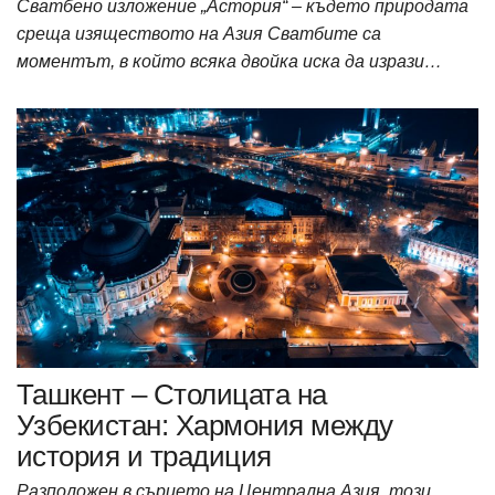
Сватбено изложение „Астория“ – където природата
среща изяществото на Азия Сватбите са
моментът, в който всяка двойка иска да изрази…
Ташкент – Столицата на
Узбекистан: Хармония между
история и традиция
Разположен в сърцето на Централна Азия, този