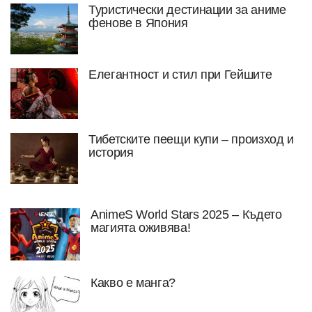
Туристически дестинации за аниме
фенове в Япония
Елегантност и стил при Гейшите
Тибетските пеещи купи – произход и
история
AnimeS World Stars 2025 – Където
магията оживява!
Какво е манга?