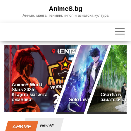
Skip
AnimeS.bg
to
Аниме, манга, гейминг, к-поп и азиатска култура
the
content
AnimeS World
Stars 2025 –
Където магията
Сватба в
оживява!
Solo Leveling
азиатски сти
View All
АНИМЕ