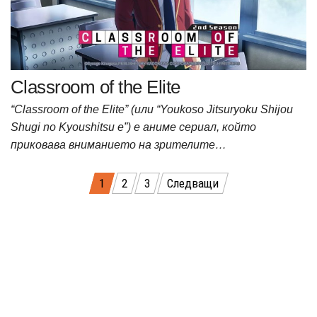
Classroom of the Elite
“Classroom of the Elite” (или “Youkoso Jitsuryoku Shijou
Shugi no Kyoushitsu e”) е аниме сериал, който
приковава вниманието на зрителите…
Разделяне
1
2
3
Следващи
на
публикациите
на
страници