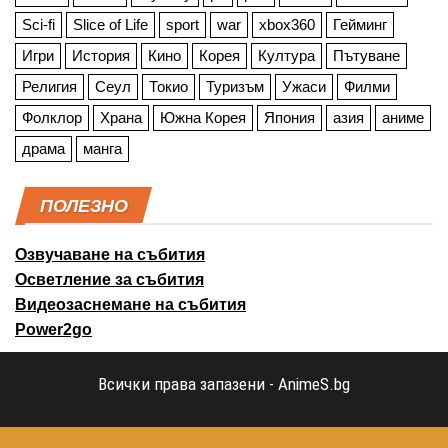
Sci-fi
Slice of Life
sport
war
xbox360
Гейминг
Игри
История
Кино
Корея
Култура
Пътуване
Религия
Сеул
Токио
Туризъм
Ужаси
Филми
Фолклор
Храна
Южна Корея
Япония
азия
аниме
драма
манга
ПОЛЕЗНО
Озвучаване на събития
Осветление за събития
Видеозаснемане на събития
Power2go
Всички права запазени - AnimeS.bg