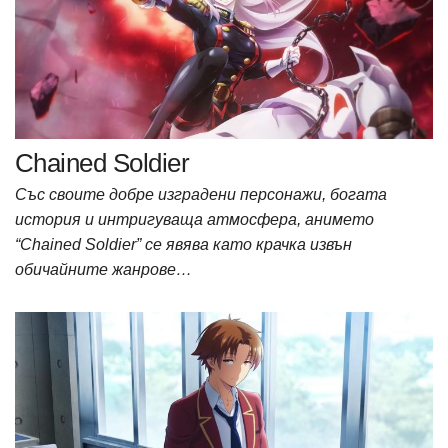
Chained Soldier
Със своите добре изградени персонажи, богата
история и интригуваща атмосфера, анимето
“Chained Soldier” се явява като крачка извън
обичайните жанрове…