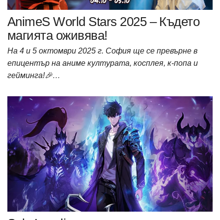
AnimeS World Stars 2025 – Където
магията оживява!
На 4 и 5 октомври 2025 г. София ще се превърне в
епицентър на аниме културата, косплея, к-попа и
гейминга!🎉…