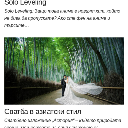
Solo Leveling
Solo Leveling: Защо това аниме е новият хит, който
не бива да пропускате? Ако сте фен на аниме и
търсите…
Сватба в азиатски стил
Сватбено изложение „Астория“ – където природата
среща изяществото на Азия Сватбите са