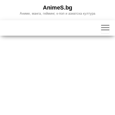
Skip
AnimeS.bg
to
Аниме, манга, гейминг, к-поп и азиатска култура
the
content