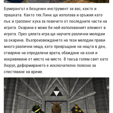
Бумерангът е безценен инструмент за вас, както и
прашката. Както тях Линк ще използва и оръжия като
лък и граплинг кука за повечето от последните части на
играта. Окарина е може би най-използваният елемент в
играта. През цялата игра ще научите различни мелодии
за окарина. Възпроизвеждането на тези мелодии прави
много различни неща, като превръщане на нощта в ден,
отваряне на определени врати, обаждане на коня и
изкривяване от място на място. В такъв голям свят като
Хюрул, деформирането е изключително полезно за
спестяване на време.