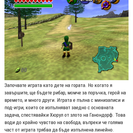
Започвате играта като дете на гората. Но когато я
завършите, ще бъдете рибар, момче за поръчка, герой на
времето, и много други. Играта е пълна с минизаписи и
под-игри, които се изпълняват заедно с основната
задача, спестявайки Хюрул от злото на Ганондорф. Това
води до крайно чувство на свобода, въпреки че голяма
част от играта трябва да бъде изпълнена линейно.