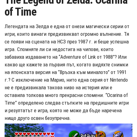
The Legend of Zelda: Ocarina
of Time
Легендата на Зелда е една от онези магически серии от
игри, които винаги предизвикват огромно вълнение. Тя
се появи на сцената на НСЗ през 1987 г. и беше успешна
игра. Спомняте ли си недостига на чипове, които
забавиха издаването на “Adventure of Link от 1988”? Или
какво ще кажете за първия път, когато видяхте снимки
на японската версия на “Връзка към миналото” от 1991
г.? С изключение на Марио, нито една серия от Nintendo
не е предизвикала такова ниво на истерия или е
оставила толкова много прекрасни спомени. “Ocarina of
Time” определено следва стъпките на предишните игри
и резултатът е игра, която не може да бъде наречена
нищо друго освен безупречна.