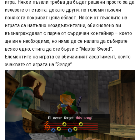
игра. Някои пъзели трябва да бъдат решени просто за да
излезете от стаята, докато други, по-големи пъзели
понякога покриват цяла област. Някои от пъзелите на
играта са напълно незадължителни, обикновено ви
възнаграждават с парче от сърдечен контейнер – което
ще ви е необходимо, но няма да се налага да събирате
всяко едно, стига да сте бързи с “Master Sword”.
Елементите на играта са обичайният асортимент, който
очаквате от играта на “Зелда”.