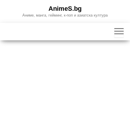
Skip
AnimeS.bg
to
Аниме, манга, гейминг, к-поп и азиатска култура
the
content