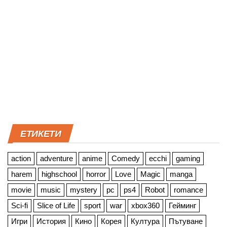
ЕТИКЕТИ
action
adventure
anime
Comedy
ecchi
gaming
harem
highschool
horror
Love
Magic
manga
movie
music
mystery
pc
ps4
Robot
romance
Sci-fi
Slice of Life
sport
war
xbox360
Гейминг
Игри
История
Кино
Корея
Култура
Пътуване