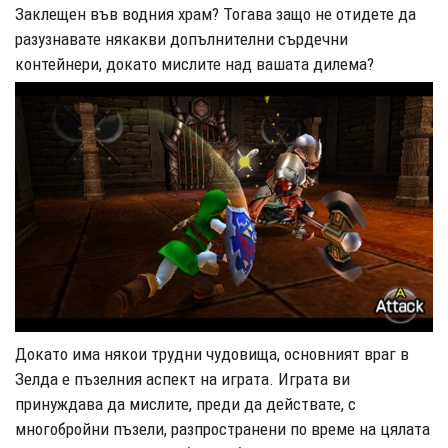
Заклещен във водния храм? Тогава защо не отидете да
разузнавате някакви допълнителни сърдечни
контейнери, докато мислите над вашата дилема?
Докато има някои трудни чудовища, основният враг в
Зелда е пъзелния аспект на играта. Играта ви
принуждава да мислите, преди да действате, с
многобройни пъзели, разпространени по време на цялата