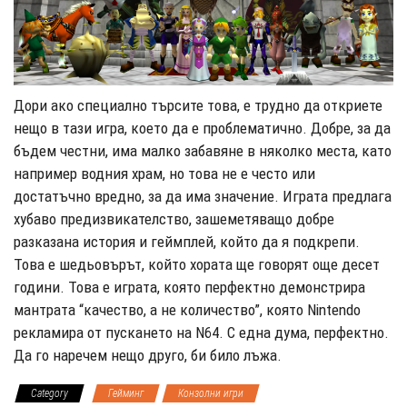
Дори ако специално търсите това, е трудно да откриете
нещо в тази игра, което да е проблематично. Добре, за да
бъдем честни, има малко забавяне в няколко места, като
например водния храм, но това не е често или
достатъчно вредно, за да има значение. Играта предлага
хубаво предизвикателство, зашеметяващо добре
разказана история и геймплей, който да я подкрепи.
Това е шедьовърът, който хората ще говорят още десет
години. Това е играта, която перфектно демонстрира
мантрата “качество, а не количество”, която Nintendo
рекламира от пускането на N64. С една дума, перфектно.
Да го наречем нещо друго, би било лъжа.
Category
Гейминг
Конзолни игри