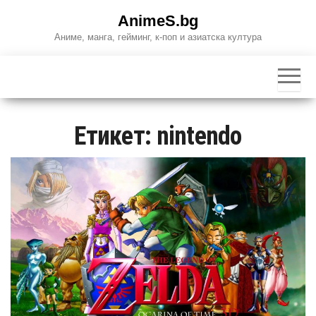
Skip
AnimeS.bg
to
Аниме, манга, гейминг, к-поп и азиатска култура
the
content
Етикет:
nintendo