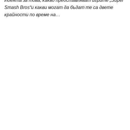
Идеята за това, какво представляват игрите „Super
Smash Bros“и какви могат да бъдат те са двете
крайности по време на…