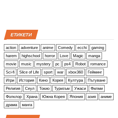
ЕТИКЕТИ
action
adventure
anime
Comedy
ecchi
gaming
harem
highschool
horror
Love
Magic
manga
movie
music
mystery
pc
ps4
Robot
romance
Sci-fi
Slice of Life
sport
war
xbox360
Гейминг
Игри
История
Кино
Корея
Култура
Пътуване
Религия
Сеул
Токио
Туризъм
Ужаси
Филми
Фолклор
Храна
Южна Корея
Япония
азия
аниме
драма
манга