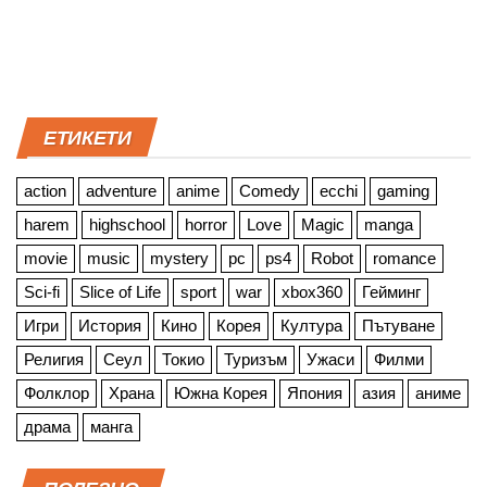
ЕТИКЕТИ
action
adventure
anime
Comedy
ecchi
gaming
harem
highschool
horror
Love
Magic
manga
movie
music
mystery
pc
ps4
Robot
romance
Sci-fi
Slice of Life
sport
war
xbox360
Гейминг
Игри
История
Кино
Корея
Култура
Пътуване
Религия
Сеул
Токио
Туризъм
Ужаси
Филми
Фолклор
Храна
Южна Корея
Япония
азия
аниме
драма
манга