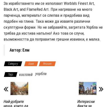
За изработването им се използват Worbla’s Finest Art,
Black Art, and FlameRed Art. При нагряване на много
парченца, материалът се слепва и придобива вид
подобен на глина. Така може да изваяте различни
скулптурни форми. Но не забравяйте, загрятата Уорбла не
трябва да изстива напълно! Ако това се случи,
възможността да поправитие грешни извивки, е малка.
Автор: Елм
Category
Азия
Япония
уорбла
косплей
Tags
Най-добрите
Интересни
неща, които да
факти за