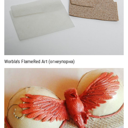
Worbla’s FlameRed Art (огнеупорна)