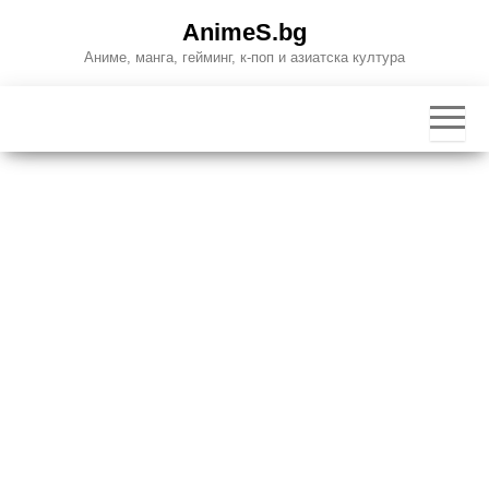
Skip
AnimeS.bg
to
Аниме, манга, гейминг, к-поп и азиатска култура
the
content