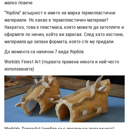
малко повече.
“Уорбла” всъщност е името на марка термопластични
материали. Но какво е термопластичен материал?
Накратко, това е пластмаса, която можете да затопляте и
оформяте по начин, който ви харесва. След като изстине,
материала ще запази формата, която сте му придали.
До момента са налични 7 вида Уорбла:
Worbla’s Finest Art (първата правена някога и най-често
използваната)
Worbla’s TranspArt (уорбла със прозрачна повърхност)