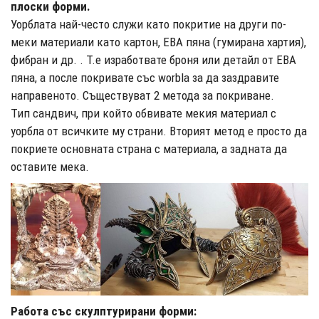
плоски форми.
Уорблата най-често служи като покритие на други по-
меки материали като картон, ЕВА пяна (гумирана хартия),
фибран и др. . Т.е изработвате броня или детайл от ЕВА
пяна, а после покривате със worbla за да заздравите
направеното. Съществуват 2 метода за покриване.
Тип сандвич, при който обвивате мекия материал с
уорбла от всичките му страни. Вторият метод е просто да
покриете основната страна с материала, а задната да
оставите мека.
Работа със скулптурирани форми: