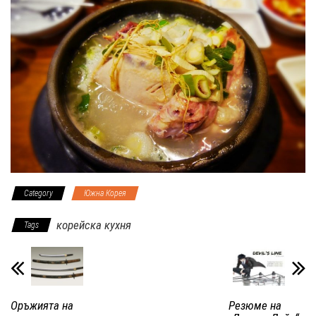
Category
Южна Корея
корейска кухня
Tags
Оръжията на
Резюме на