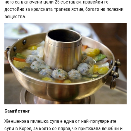
него са включени цели 25 съставки, правейки го
достойно за кралската трапеза ястие, богато на полезни
вещества.
Самгйетанг
Женшенова пилешка супа е една от най-популярните
супи в Корея, за която се вярва, че притежава лечебни и