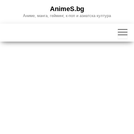
Skip
AnimeS.bg
to
Аниме, манга, гейминг, к-поп и азиатска култура
the
content