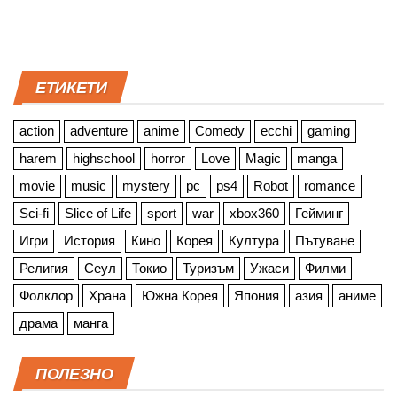
ЕТИКЕТИ
action
adventure
anime
Comedy
ecchi
gaming
harem
highschool
horror
Love
Magic
manga
movie
music
mystery
pc
ps4
Robot
romance
Sci-fi
Slice of Life
sport
war
xbox360
Гейминг
Игри
История
Кино
Корея
Култура
Пътуване
Религия
Сеул
Токио
Туризъм
Ужаси
Филми
Фолклор
Храна
Южна Корея
Япония
азия
аниме
драма
манга
ПОЛЕЗНО