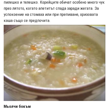
пилешко и телешко. Корейците обичат особено много чук
през лятото, когато апетитът спада заради жегата. За
успокоение на стомаха или при препиване, оризовата
каша също се предпочита.
Мьолчи бокъм