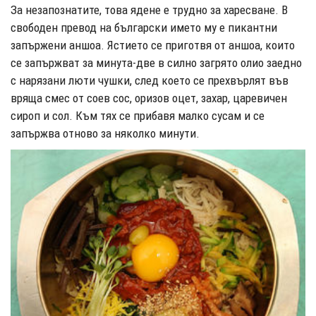
За незапознатите, това ядене е трудно за харесване. В
свободен превод на български името му е пикантни
запържени аншоа. Ястието се приготвя от аншоа, които
се запържват за минута-две в силно загрято олио заедно
с нарязани люти чушки, след което се прехвърлят във
вряща смес от соев сос, оризов оцет, захар, царевичен
сироп и сол. Към тях се прибавя малко сусам и се
запържва отново за няколко минути.