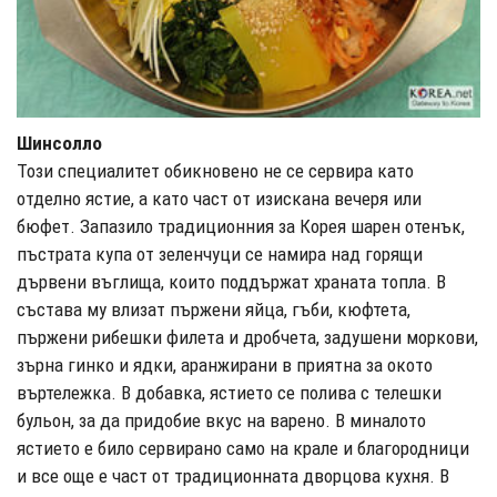
Шинсолло
Този специалитет обикновено не се сервира като
отделно ястие, а като част от изискана вечеря или
бюфет. Запазило традиционния за Корея шарен отенък,
пъстрата купа от зеленчуци се намира над горящи
дървени въглища, които поддържат храната топла. В
състава му влизат пържени яйца, гъби, кюфтета,
пържени рибешки филета и дробчета, задушени моркови,
зърна гинко и ядки, аранжирани в приятна за окото
въртележка. В добавка, ястието се полива с телешки
бульон, за да придобие вкус на варено. В миналото
ястието е било сервирано само на крале и благородници
и все още е част от традиционната дворцова кухня. В