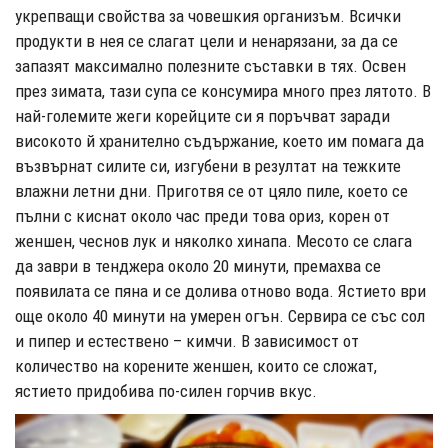
укрепващи свойства за човешкия организъм. Всички
продукти в нея се слагат цели и ненарязани, за да се
запазят максимално полезните съставки в тях. Освен
през зимата, тази супа се консумира много през лятото. В
най-големите жеги корейците си я поръчват заради
високото й хранително съдържание, което им помага да
възвърнат силите си, изгубени в резултат на тежките
влажни летни дни. Приготвя се от цяло пиле, което се
пълни с киснат около час преди това ориз, корен от
женшен, чеснов лук и няколко хинапа. Месото се слага
да заври в тенджера около 20 минути, премахва се
появилата се пяна и се долива отново вода. Ястието ври
още около 40 минути на умерен огън. Сервира се със сол
и пипер и естествено – кимчи. В зависимост от
количество на корените женшен, които се сложат,
ястието придобива по-силен горчив вкус.