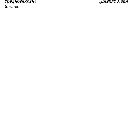
средновековна
„Девилс Лайн“
Япония