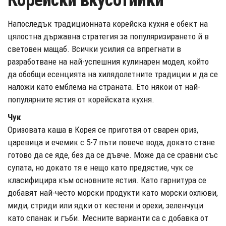
Корейски вкусотийки
Напоследък традиционната корейска кухня е обект на
цялостна държавна стратегия за популяризирането й в
световен мащаб. Всички усилия са впрегнати в
разработване на най-успешния кулинарен модел, който
да обобщи есенцията на хилядолетните традиции и да се
наложи като емблема на страната. Ето някои от най-
популярните ястия от корейската кухня.
Чук
Оризовата каша в Корея се приготвя от сварен ориз,
царевица и ечемик с 5-7 пъти повече вода, докато стане
готово да се яде, без да се дъвче. Може да се сравни със
супата, но докато тя е нещо като предястие, чук се
класифицира към основните ястия. Като гарнитура се
добавят най-често морски продукти като морски охлюви,
миди, стриди или ядки от кестени и орехи, зеленчуци
като спанак и гъби. Месните варианти са с добавка от