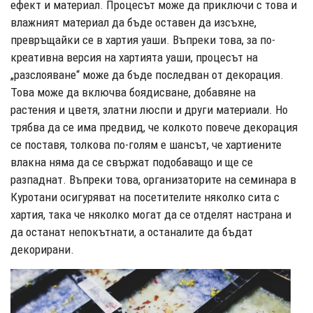
ефект и материал. Процесът може да приключи с това и
влажният материал да бъде оставен да изсъхне,
превръщайки се в хартия уаши. Въпреки това, за по-
креативна версия на хартията уаши, процесът на
„разслояване“ може да бъде последван от декорация.
Това може да включва боядисване, добавяне на
растения и цветя, златни люспи и други материали. Но
трябва да се има предвид, че колкото повече декорация
се поставя, толкова по-голям е шансът, че хартиените
влакна няма да се свържат подобаващо и ще се
разпаднат. Въпреки това, организаторите на семинара в
Куротани осигуряват на посетителите няколко сита с
хартия, така че няколко могат да се отделят настрана и
да останат непокътнати, а останалите да бъдат
декорирани.