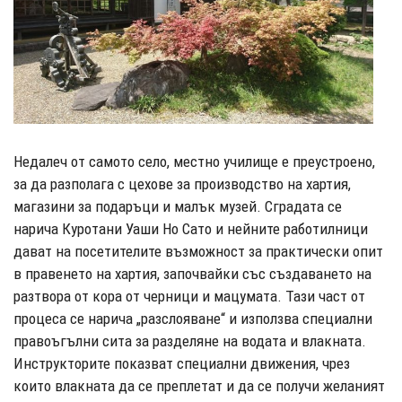
Недалеч от самото село, местно училище е преустроено,
за да разполага с цехове за производство на хартия,
магазини за подаръци и малък музей. Сградата се
нарича Куротани Уаши Но Сато и нейните работилници
дават на посетителите възможност за практически опит
в правенето на хартия, започвайки със създаването на
разтвора от кора от черници и мацумата. Тази част от
процеса се нарича „разслояване“ и използва специални
правоъгълни сита за разделяне на водата и влакната.
Инструкторите показват специални движения, чрез
които влакната да се преплетат и да се получи желаният