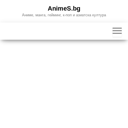
Skip
AnimeS.bg
to
Аниме, манга, гейминг, к-поп и азиатска култура
the
content