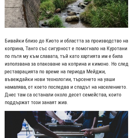
Бивайки близо до Киото и областта за производство на
коприна, Танго със сигурност е помогнало на Куротани
по пътя му към славата, тъй като хартията им е била
използвана за опаковане на коприна и кимоно. Но след
реставрацията по време на периода Мейджи,
въвеждайки нови технологии, търсенето на уаши
намалява, от което последва и спадът на населението.
Днес там са останали около десет семейства, които
поддържат този занаят жив.