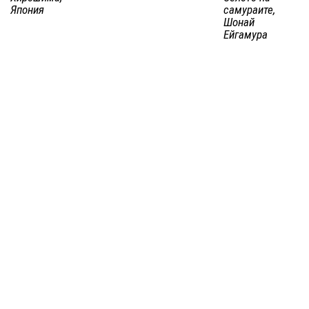
Япония
самураите,
Шонай
Ейгамура