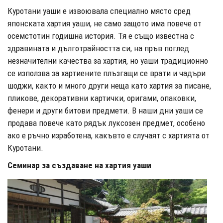
Куротани уаши е извоювала специално място сред
японската хартия уаши, не само защото има повече от
осемстотин годишна история. Тя е също известна с
здравината и дълготрайността си, на пръв поглед
незначителни качества за хартия, но уаши традиционно
се използва за хартиените плъзгащи се врати и чадъри
шоджи, както и много други неща като хартия за писане,
пликове, декоративни картички, оригами, опаковки,
фенери и други битови предмети. В наши дни уаши се
продава повече като рядък луксозен предмет, особено
ако е ръчно изработена, какъвто е случаят с хартията от
Куротани.
Семинар за създаване на хартия уаши