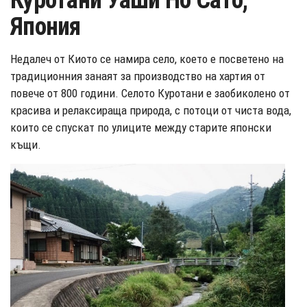
Куротани Уаши Но Сато,
Япония
Недалеч от Киото се намира село, което е посветено на
традиционния занаят за производство на хартия от
повече от 800 години. Селото Куротани е заобиколено от
красива и релаксираща природа, с потоци от чиста вода,
които се спускат по улиците между старите японски
къщи.