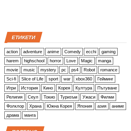
ЕТИКЕТИ
action
adventure
anime
Comedy
ecchi
gaming
harem
highschool
horror
Love
Magic
manga
movie
music
mystery
pc
ps4
Robot
romance
Sci-fi
Slice of Life
sport
war
xbox360
Гейминг
Игри
История
Кино
Корея
Култура
Пътуване
Религия
Сеул
Токио
Туризъм
Ужаси
Филми
Фолклор
Храна
Южна Корея
Япония
азия
аниме
драма
манга