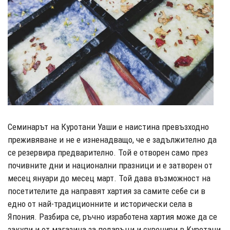
Семинарът на Куротани Уаши е наистина превъзходно
преживяване и не е изненадващо, че е задължително да
се резервира предварително. Той е отворен само през
почивните дни и национални празници и е затворен от
месец януари до месец март. Той дава възможност на
посетителите да направят хартия за самите себе си в
едно от най-традиционните и исторически села в
Япония. Разбира се, ръчно изработена хартия може да се
закупи и от магазина за подаръци и сувенири в Куротани