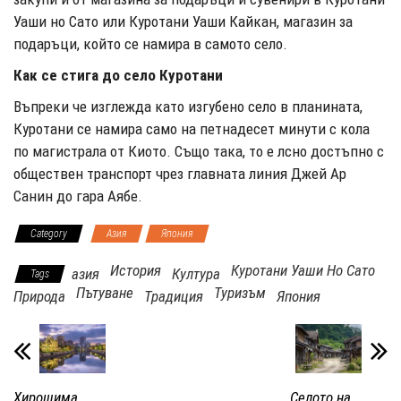
Уаши но Сато или Куротани Уаши Кайкан, магазин за
подаръци, който се намира в самото село.
Как се стига до село Куротани
Въпреки че изглежда като изгубено село в планината,
Куротани се намира само на петнадесет минути с кола
по магистрала от Киото. Също така, то е лсно достъпно с
обществен транспорт чрез главната линия Джей Ар
Санин до гара Аябе.
Category
Азия
Япония
История
Куротани Уаши Но Сато
азия
Култура
Tags
Пътуване
Туризъм
Природа
Традиция
Япония
Хирошима,
Селото на