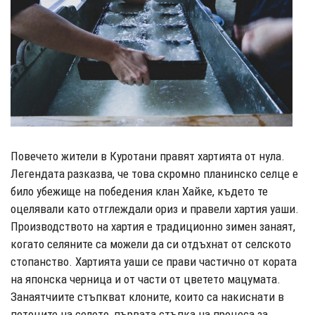
Повечето жители в Куротани правят хартията от нула.
Легендата разказва, че това скромно планинско селце е
било убежище на победения клан Хайке, където те
оцелявали като отглеждали ориз и правели хартия уаши.
Производството на хартия е традиционно зимен занаят,
когато селяните са можели да си отдъхнат от селското
стопанство. Хартията уаши се прави частично от кората
на японска черница и от части от цветето мацумата.
Занаятчиите стъпкват клоните, които са накиснати в
потоците на селото, първата стъпка на процеса за