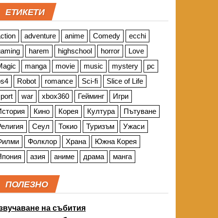
ЕТИКЕТИ
ction
adventure
anime
Comedy
ecchi
gaming
harem
highschool
horror
Love
Magic
manga
movie
music
mystery
pc
ps4
Robot
romance
Sci-fi
Slice of Life
port
war
xbox360
Гейминг
Игри
История
Кино
Корея
Култура
Пътуване
Религия
Сеул
Токио
Туризъм
Ужаси
Филми
Фолклор
Храна
Южна Корея
Япония
азия
аниме
драма
манга
ПОЛЕЗНО
звучаване на събития