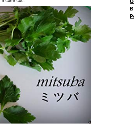
 в соев сос.
О
В
P