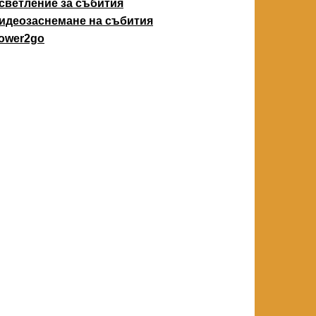
светление за събития
идеозаснемане на събития
ower2go