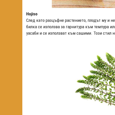
Hojiso
След като разцъфне растението, плодът му и не
билка се използва за гарнитура към темпура или
уасаби и се използват към сашими. Този стил на