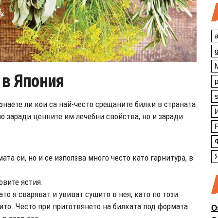
a
 в Япония
s
знаете ли кои са най-често срещаните билки в страната
о заради ценните им лечебни свойства, но и заради
ата си, но и се използва много често като гарнитура, в
овите ястия.
то я сваряват и увиват сушито в нея, като по този
ито. Често при приготвянето на билката под формата
О