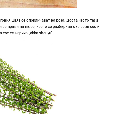
говия цвят се оприличават на роза. Доста често тази
 се прави на пюре, което се разбърква със соев сос и
 сос се нарича „ohba shouyu“.