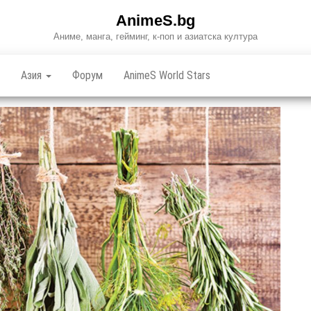
AnimeS.bg
Аниме, манга, гейминг, к-поп и азиатска култура
Азия
Форум
AnimeS World Stars