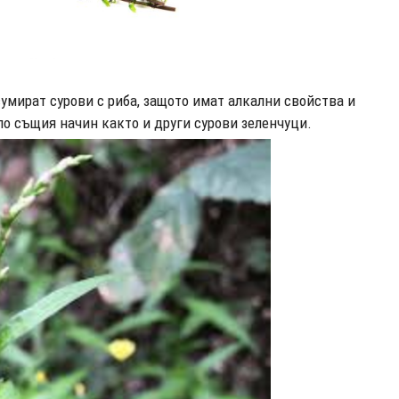
умират сурови с риба, защото имат алкални свойства и
по същия начин както и други сурови зеленчуци.