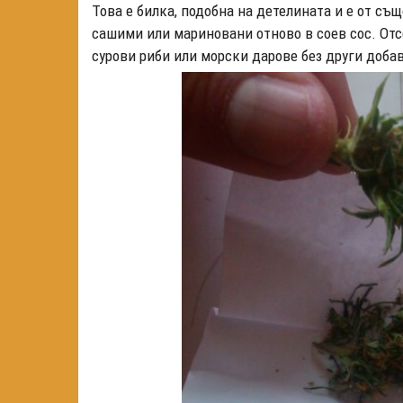
Това е билка, подобна на детелината и е от съ
сашими или мариновани отново в соев сос. Отс
сурови риби или морски дарове без други доба