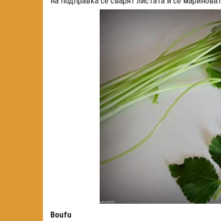
на подправка се сварят листата и се мариноват
Boufu