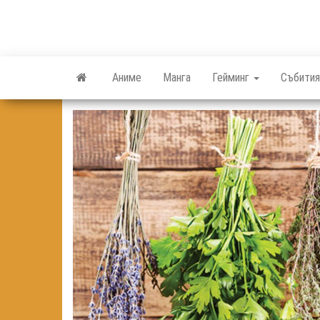
Skip
to
the
content
Аниме
Манга
Гейминг
Събития