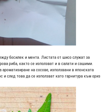
ежду босилек и мента. Листата от шисо служат за
рова риба, както се използват и в салати и сашими.
за ароматизиране на сосове, използвани в японската
ос и след това да се използват като гарнитура към ориз