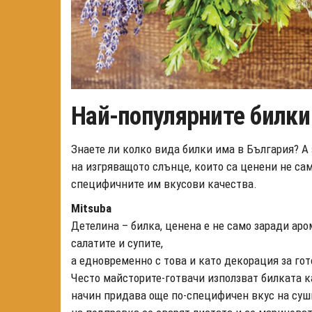
Най-популярните билки
Знаете ли колко вида билки има в България? А 
на изгряващото слънце, които са ценени не сам
специфичните им вкусови качества.
Mitsuba
Детелина – билка, ценена е не само заради аром
салатите и супите,
а едновременно с това и като декорация за гот
Често майсторите-готвачи използват билката ка
начин придава още по-специфичен вкус на суш