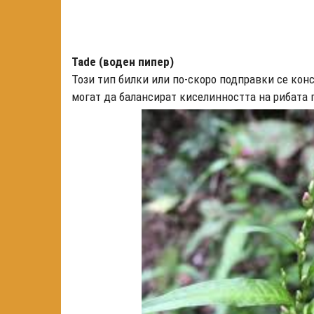
Tade (воден пипер)
Този тип билки или по-скоро подправки се конс
могат да балансират киселинността на рибата 