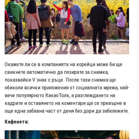
Окажете ли се в компанията на корейци може би ще
свикнете автоматично да позирате за снимка,
показвайки V знак с ръце. После тази снимка ще
обиколи всички приложения от социалната мрежа, най-
вече популярното КакаоТолк, а разглеждането на
кадрите и оставянето на коментари ще се превърне в
още една забавна част от деня без дори да забележите.
Кафенета: