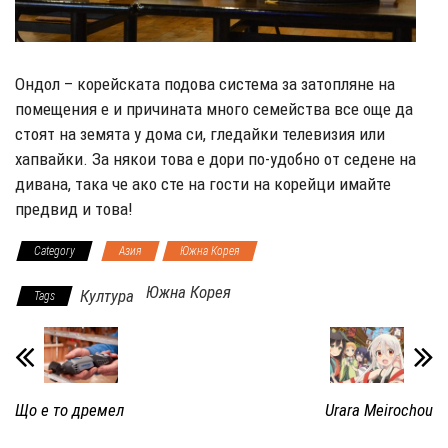
Ондол – корейската подова система за затопляне на
помещения е и причината много семейства все още да
стоят на земята у дома си, гледайки телевизия или
хапвайки. За някои това е дори по-удобно от седене на
дивана, така че ако сте на гости на корейци имайте
предвид и това!
Category
Азия
Южна Корея
Южна Корея
Култура
Tags
Що е то дремел
Urara Meirochou