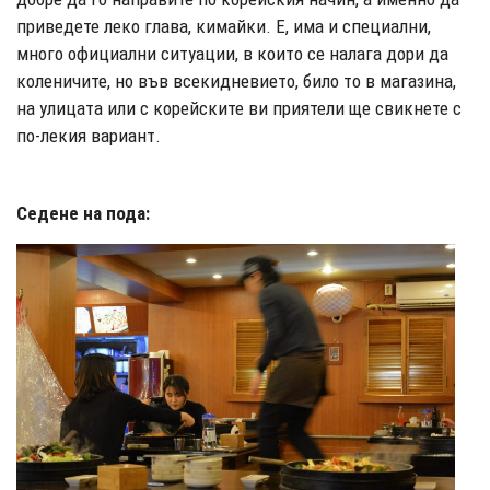
приведете леко глава, кимайки. Е, има и специални,
много официални ситуации, в които се налага дори да
коленичите, но във всекидневието, било то в магазина,
на улицата или с корейските ви приятели ще свикнете с
по-лекия вариант.
Седене на пода: