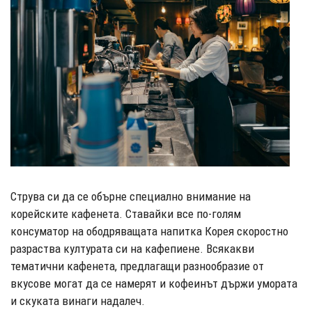
Струва си да се обърне специално внимание на
корейските кафенета. Ставайки все по-голям
консуматор на ободряващата напитка Корея скоростно
разраства културата си на кафепиене. Всякакви
тематични кафенета, предлагащи разнообразие от
вкусове могат да се намерят и кофеинът държи умората
и скуката винаги надалеч.