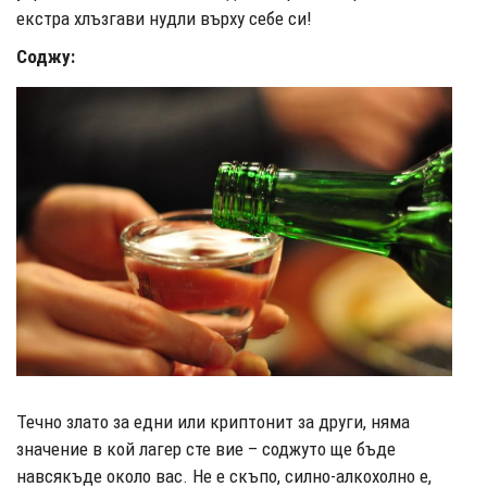
екстра хлъзгави нудли върху себе си!
Соджу:
Течно злато за едни или криптонит за други, няма
значение в кой лагер сте вие – соджуто ще бъде
навсякъде около вас. Не е скъпо, силно-алкохолно е,