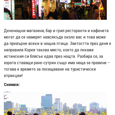
Денонощни магазини, бар и грил ресторанти и кафенета
могат да се намерят навсякъде около вас и това може
да превърне всеки в нощна птица. Заетостта през деня е
направила Корея такова място, което да покаже
истинския си блясък едва през нощта. Разбира се, за
хората ставащи рано сутрин също има неща за правене –
тогава е времето за посещаване на туристически
атракции!
Снимки: