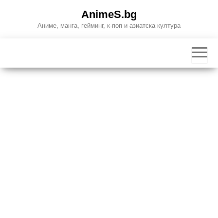
Skip
AnimeS.bg
to
Аниме, манга, гейминг, к-поп и азиатска култура
the
content