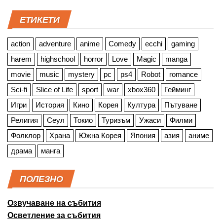
ЕТИКЕТИ
action
adventure
anime
Comedy
ecchi
gaming
harem
highschool
horror
Love
Magic
manga
movie
music
mystery
pc
ps4
Robot
romance
Sci-fi
Slice of Life
sport
war
xbox360
Гейминг
Игри
История
Кино
Корея
Култура
Пътуване
Религия
Сеул
Токио
Туризъм
Ужаси
Филми
Фолклор
Храна
Южна Корея
Япония
азия
аниме
драма
манга
ПОЛЕЗНО
Озвучаване на събития
Осветление за събития