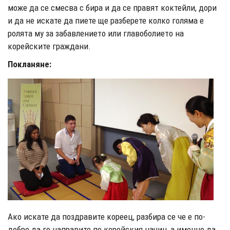
може да се смесва с бира и да се правят коктейли, дори
и да не искате да пиете ще разберете колко голяма е
ролята му за забавлението или главоболието на
корейските граждани.
Покланяне:
Ако искате да поздравите кореец, разбира се че е по-
добре да го направите по корейския начин, а именно да