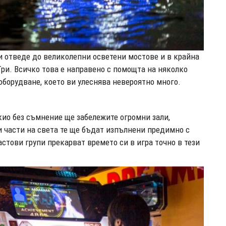
и отведе до великолепни осветени мостове и в крайна
ри. Всичко това е направено с помощта на няколко
оборудване, което ви улеснява невероятно много.
кио без съмнение ще забележите огромни зали,
и части на света те ще бъдат изпълнени предимно с
стови групи прекарват времето си в игра точно в тези