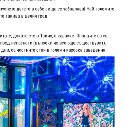
пуснете детето в себе си да се забавлява! Най-големите
те такива в целия град.
тате, докато сте в Токио, е караоке. Японците са се
 пред непознати (въпреки че все още съществуват).
 дни, са частните стаи в големи караоке заведения.