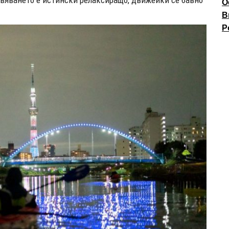
О
В
P