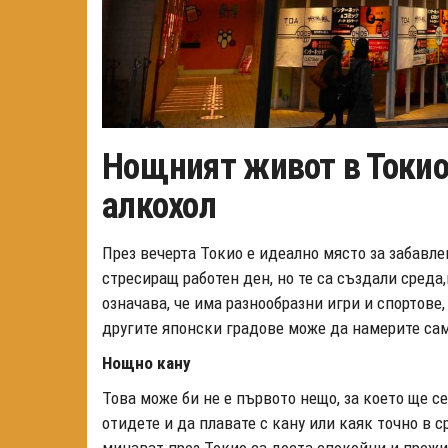
Нощният живот в Токио 
алкохол
През вечерта Токио е идеално място за забавле
стресиращ работен ден, но те са създали среда,
означава, че има разнообразни игри и спортове,
другите японски градове може да намерите сам
Нощно кану
Това може би не е първото нещо, за което ще с
отидете и да плавате с кану или каяк точно в 
минават през Токио са доста спокойни и преж