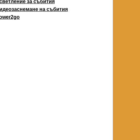
светление за събития
идеозаснемане на събития
ower2go