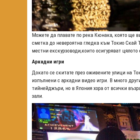
Можете да плавате по река Кюнака, която ще в
сметка до невероятна гледка към Токио Скай Т
местни екскурзоводи,които осигуряват цялото 
Аркадни игри
Докато се скитате през оживените улици на То
изпълнени с аркадни видео игри. В много друг
тийнейджъри, но в Япония хора от всички възра
зали.