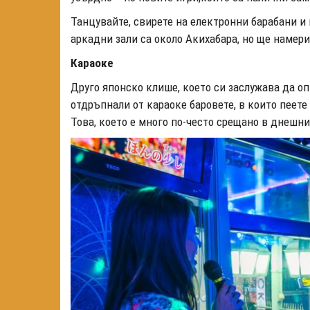
Танцувайте, свирете на електронни барабани и 
аркадни зали са около Акихабара, но ще намери
Караоке
Друго японско клише, което си заслужава да опи
отдръпнали от караоке баровете, в които пеете
Това, което е много по-често срещано в днешни