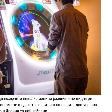
а похарчите няколко йени за различни по вид игри.
 спомняте от детството си, ако потърсите достатъчно
о в Япония са най-забавни.