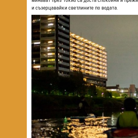
и съзерцавайки светлините по водата.