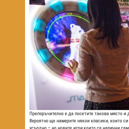
Препоръчително е да посетите такова място и д
Вероятно ще намерите някои класики, които си
усърдно – но новите игри,които са налични сам