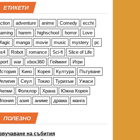
ЕТИКЕТИ
ction
adventure
anime
Comedy
ecchi
gaming
harem
highschool
horror
Love
Magic
manga
movie
music
mystery
pc
ps4
Robot
romance
Sci-fi
Slice of Life
port
war
xbox360
Гейминг
Игри
История
Кино
Корея
Култура
Пътуване
Религия
Сеул
Токио
Туризъм
Ужаси
Филми
Фолклор
Храна
Южна Корея
Япония
азия
аниме
драма
манга
ПОЛЕЗНО
звучаване на събития