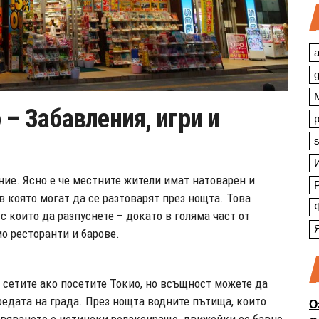
a
– Забавления, игри и
s
ние. Ясно е че местните жители имат натоварен и
в която могат да се разтоварят през нощта. Това
 с които да разпуснете – докато в голяма част от
о ресторанти и барове.
е сетите ако посетите Токио, но всъщност можете да
средата на града. През нощта водните пътища, които
О
ивяването е истински релаксиращо, движейки се бавно