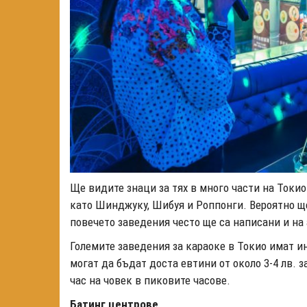
Ще видите знаци за тях в много части на Токио
като Шинджуку, Шибуя и Роппонги. Вероятно 
повечето заведения често ще са написани и на
Големите заведения за караоке в Токио имат ин
могат да бъдат доста евтини от около 3-4 лв. з
час на човек в пиковите часове.
Батинг центрове