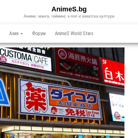
AnimeS.bg
Аниме, манга, гейминг, к-поп и азиатска култура
Азия
Форум
AnimeS World Stars