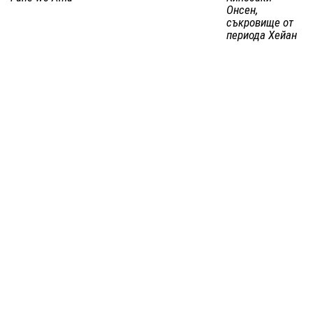
Онсен,
съкровище от
периода Хейан