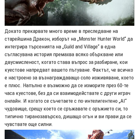
Докато прекарвате много време в преследване на
старейшина Дракон, изборът на „Monster Hunter World“ да
интегрира търсенията на „Guild and Village“ в една
съгласувана история премахва всяко объркване или
двусмисленост, когато става въпрос за разбиране, кои
куестове напредват вашето пътуване. Фактът, че всичко
е настроено за възнаграждаващо соло изживяване, което
е плюс. Напълно е възможно да се изморите през 60-те
часа куестове, без да си взаимодействате с други играч
онлайн. И когато се съчетаете с по-интелигентено „AI“
чудовище, срещу което се сръжавате с оръжието си, то
типично тиранозавърско, дишащо огън и ви прави да се
чувствате още силни.