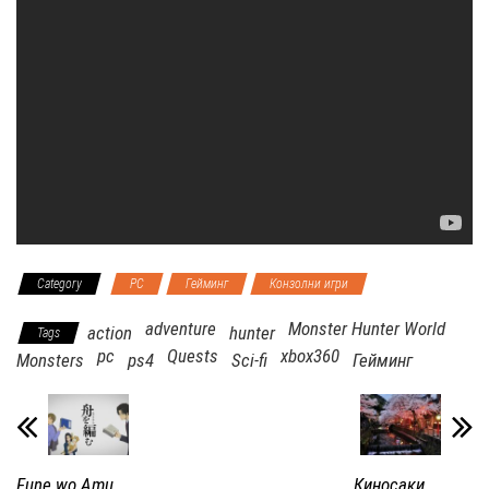
Category
PC
Гейминг
Конзолни игри
adventure
Monster Hunter World
action
hunter
Tags
pc
Quests
xbox360
Monsters
ps4
Sci-fi
Гейминг
Fune wo Amu
Киносаки