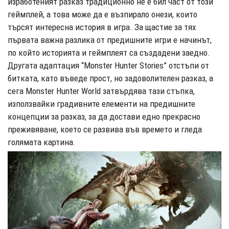
изработеният разказ традиционно не е бил част от този
геймплей, а това може да е възпирало онези, които
търсят интересна история в игра. За щастие за тях
първата важна разлика от предишните игри е начинът,
по който историята и геймплеят са създадени заедно.
Другата адаптация “Monster Hunter Stories” отстъпи от
битката, като въведе прост, но задоволителен разказ, а
сега Monster Hunter World затвърдява тази стъпка,
използвайки градивните елементи на предишните
концепции за разказ, за да достави едно прекрасно
преживяване, което се развива във времето и гледа
голямата картина.