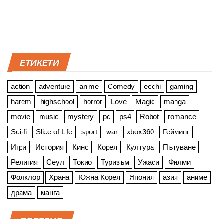
ЕТИКЕТИ
action
adventure
anime
Comedy
ecchi
gaming
harem
highschool
horror
Love
Magic
manga
movie
music
mystery
pc
ps4
Robot
romance
Sci-fi
Slice of Life
sport
war
xbox360
Гейминг
Игри
История
Кино
Корея
Култура
Пътуване
Религия
Сеул
Токио
Туризъм
Ужаси
Филми
Фолклор
Храна
Южна Корея
Япония
азия
аниме
драма
манга