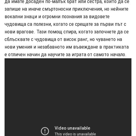
да имате досаден по-малък брат или сестра, който да се
запише на иначе смъртоносни приключения, но нейните
вокални знаци и огромни познания за видовете
чудовища са полезни, когато се срещате за първи път с
нови врагове. Тази помощ спира, когато започнете да се
сблъсквате с чудовища от висок ранг, но чуването на
нови умения и незабавното им въвеждане в практиката
е отличен начин да научите за играта от самото начало.