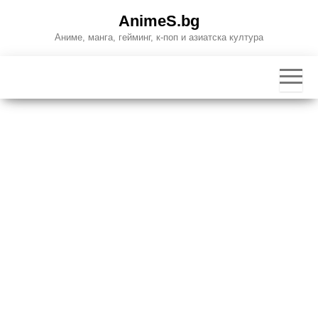
Skip
AnimeS.bg
to
Аниме, манга, гейминг, к-поп и азиатска култура
the
content