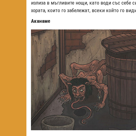
излиза в мъгливите нощи, като води със себе с
хората, които го забележат, всеки който го ви
Аканаме