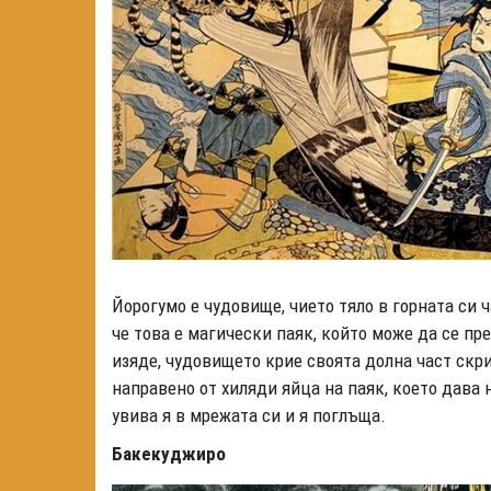
Йорогумо е чудовище, чието тяло в горната си ча
че това е магически паяк, който може да се пр
изяде, чудовището крие своята долна част скри
направено от хиляди яйца на паяк, което дава 
увива я в мрежата си и я поглъща.
Бакекуджиро