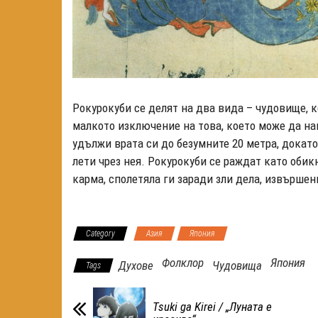
Рокурокуби се делят на два вида – чудовище, к
малкото изключение на това, което може да на
удължи врата си до безумните 20 метра, докато
лети чрез нея. Рокурокуби се раждат като обик
карма, сполетяла ги заради зли дела, извършен
Category
Азия
Япония
Фолклор
Япония
Духове
Чудовища
Tags
Tsuki ga Kirei / „Луната е