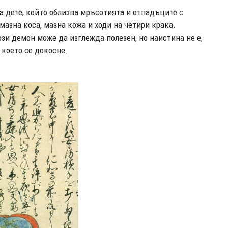
а дете, който облизва мръсотията и отпадъците с
мазна коса, мазна кожа и ходи на четири крака.
зи демон може да изглежда полезен, но наистина не е,
 което се докосне.