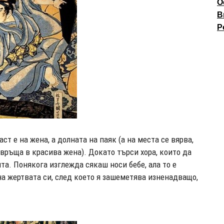
О
В
P
ст е на жена, а долната на паяк (а на места се вярва,
евръща в красива жена). Докато търси хора, които да
та. Понякога изглежда сякаш носи бебе, ала то е
на жертвата си, след което я зашеметява изненадващо,