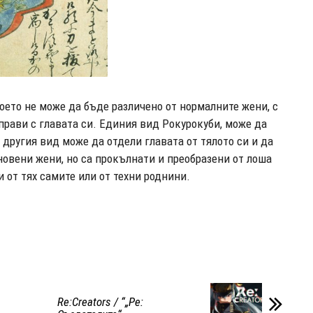
оето не може да бъде различено от нормалните жени, с
прави с главата си. Единия вид Рокурокуби, може да
 другия вид може да отдели главата от тялото си и да
новени жени, но са прокълнати и преобразени от лоша
и от тях самите или от техни роднини.
Re:Creators / “„Рe: