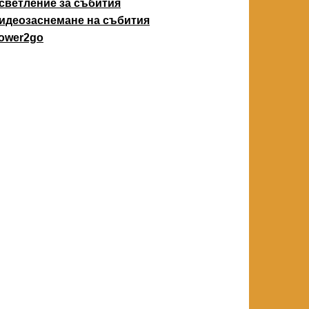
светление за събития
идеозаснемане на събития
ower2go