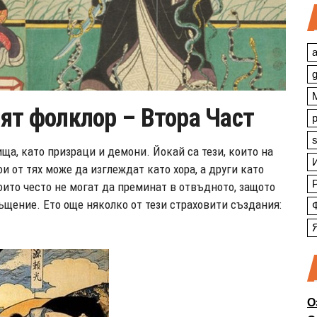
a
ят фолклор – Втора Част
s
ща, като призраци и демони. Йокай са тези, които на
 от тях може да изглеждат като хора, а други като
ито често не могат да преминат в отвъдното, защото
ъщение. Ето още няколко от тези страховити създания:
О