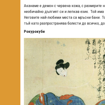
Аканаме е демон с червена кожа, с размерите н
необичайно дългият си и лепкав език. Той има 
Неговите най-любими места са мръсни бани. То
тъй като разпространява болести до всичко, до
Рокурокуби