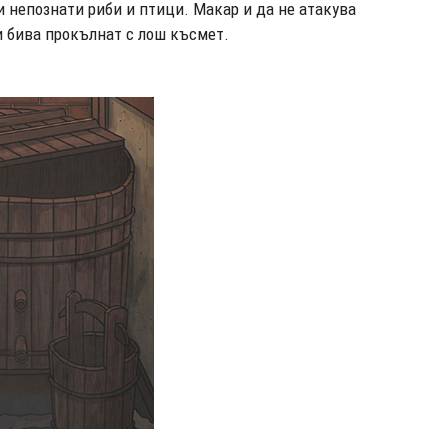
и непознати риби и птици. Макар и да не атакува
ди бива прокълнат с лош късмет.