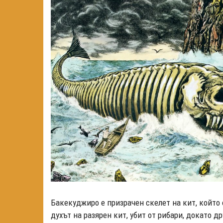
Бакекуджиро е призрачен скелет на кит, който 
духът на разярен кит, убит от рибари, докато др