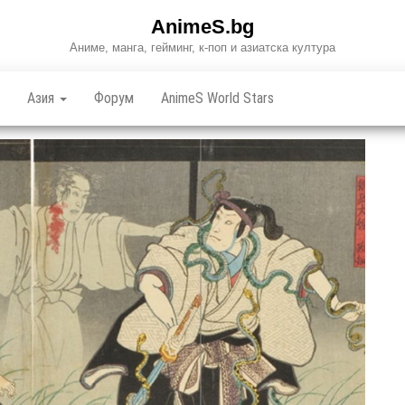
AnimeS.bg
Аниме, манга, гейминг, к-поп и азиатска култура
Азия
Форум
AnimeS World Stars