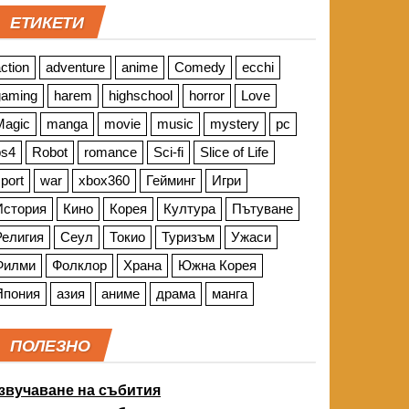
ЕТИКЕТИ
ction
adventure
anime
Comedy
ecchi
gaming
harem
highschool
horror
Love
Magic
manga
movie
music
mystery
pc
ps4
Robot
romance
Sci-fi
Slice of Life
port
war
xbox360
Гейминг
Игри
История
Кино
Корея
Култура
Пътуване
Религия
Сеул
Токио
Туризъм
Ужаси
Филми
Фолклор
Храна
Южна Корея
Япония
азия
аниме
драма
манга
ПОЛЕЗНО
звучаване на събития