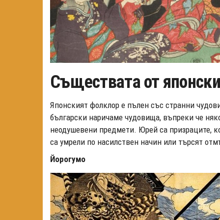
Съществата от японски
Японският фолклор е пълен със странни чудови
български наричаме чудовища, въпреки че някои
неодушевени предмети. Юрей са призраците, ко
са умрели по насилствен начин или търсят отм
Йорогумо