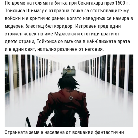
По време на голямата битка при Секигахара през 1600 г.
Тойхоиса Шимазу е отправна точка за отстъпващите му
войски и е критично ранен, когато изведнъж се намира в
модерен, блестящ бял коридор. Изправен пред един
стоичен човек на име Мурасаки и стотици врати от
двете страни, Тойхоиса се вмъква в най-близката врата
и в един свят, напълно различен от неговия.
Странната земя е населена от всякакви фантастични