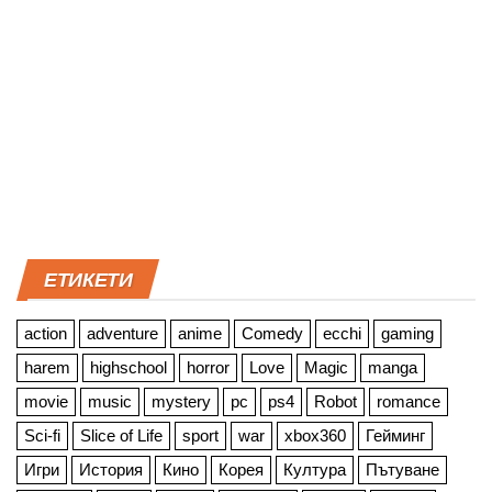
ЕТИКЕТИ
action
adventure
anime
Comedy
ecchi
gaming
harem
highschool
horror
Love
Magic
manga
movie
music
mystery
pc
ps4
Robot
romance
Sci-fi
Slice of Life
sport
war
xbox360
Гейминг
Игри
История
Кино
Корея
Култура
Пътуване