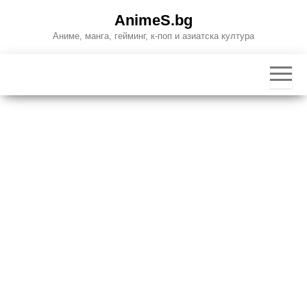
Skip
AnimeS.bg
to
Аниме, манга, гейминг, к-поп и азиатска култура
the
content