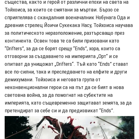
същества, както и герой от различни епохи на света на
Тойхоиса, за които се смятани за мъртви. Бързо се
сприятелява с скандалния военачалник Нобунага Ода и
древния стрелец Йоичи Сукекака Насу, Тойхоиса научава
за политическото неразположение, разтърсващо през
континента. Освен това те са били призовани като
“Drifters”, за да се борят срещу “Ends”, хора, които са
отговорни за създаването на империята „Орт“ и се
опитват да унищожат „Drifters“. Тъй като “Ends” стават
все по-силни, така и преследването на елфите и други
демихумани. Тойхоиса и неговата група от
неконвенционални герои са на път да се бият в нова
световна война, за да помогнат на субектите на
империята, като същевременно защитават земята, за да
претендират за себе си и да предизвикат “Ends”.