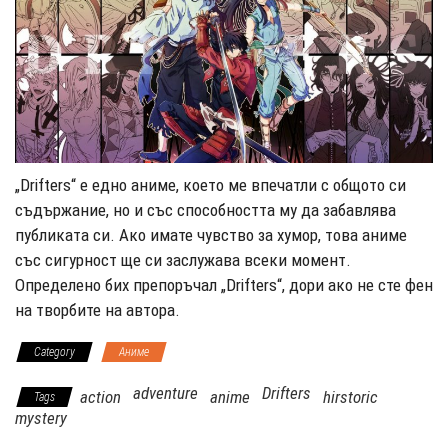
„Drifters“ е едно аниме, което ме впечатли с общото си
съдържание, но и със способността му да забавлява
публиката си. Ако имате чувство за хумор, това аниме
със сигурност ще си заслужава всеки момент.
Определено бих препоръчал „Drifters“, дори ако не сте фен
на творбите на автора.
Category
Аниме
adventure
Drifters
action
anime
hirstoric
Tags
mystery