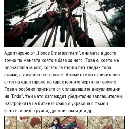
Адаптирано от „Hoods Entertainment“, анимето е доста
точно по мангата която е база за него. Това е, което ме
впечатлява много, когато за първи път гледах това
аниме, е дизайна на героите. Анимето има отличителен
стил на адаптиране на характерните черти на героите.
Това е особено признато от сплашващите визуализации
на “Ends”, тъй като изглеждат убедително заплашителни.
Настройката на битките също е украсена с тъмен
фентъзи вид с руини, древни замъци и др.