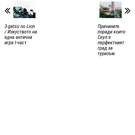
3-gatsu no Lion
Причините
/ Изкуството на
поради които
една антична
Сеул е
игра I-част
перфектният
град за
туризъм