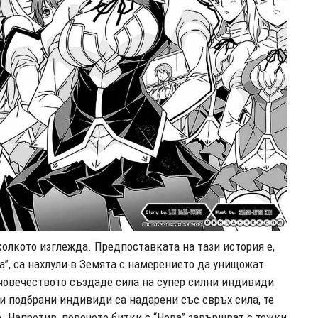
колкото изглежда. Предпоставката на тази история е,
а”, са нахлули в Земята с намерението да унищожат
, човечеството създаде сила на супер силни индивиди
и подбрани индивиди са надарени със свръх сила, те
. Напротив, повечето битки с “Нова” завършват с тежки