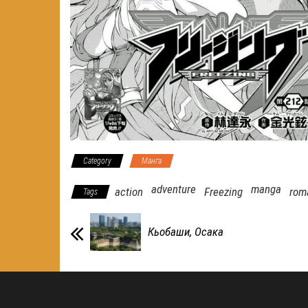
Category
Манга
adventure
manga
action
Freezing
rom
Tags
Кьобаши, Осака