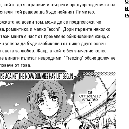
О
, който да я ограничи и въпреки предупрежденията на
В
иятели, той решава да бъде нейният Лимитер.
P
ожката на всеки том, може да се предположи, че
тва, романтика и малко “ecchi”. Дори първите няколко
 тази манга е част от прекалено обикновения жанр, с
ин успява да бъде заобиколен от нищо друго освен
а света за любов. Жанр, в който без значение колко
е винаги излизат невредими. “Freezing” обаче далеч не
повече от това.