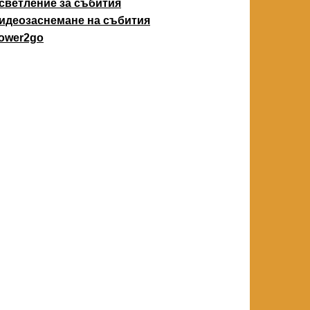
светление за събития
идеозаснемане на събития
ower2go