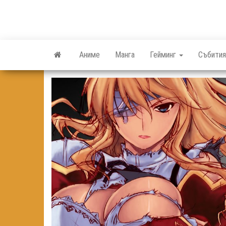
Skip
to
the
content
Аниме
Манга
Гейминг
Събития