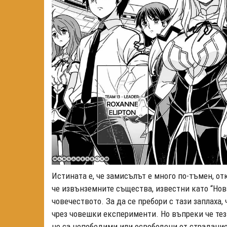
Истината е, че замисълът е много по-тъмен, от
че извънземните същества, известни като “Нов
човечеството. За да се пребори с тази заплаха
чрез човешки експерименти. Но въпреки че тез
не са непобедими или освободени от страдание