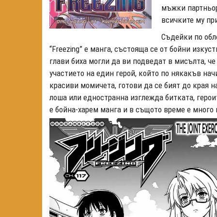
мъжки партньор
всичките му пр
Съдейки по обл
“Freezing” е манга, състояща се от бойни изкус
глави биха могли да ви подведат в мисълта, че
участието на един герой, който по някакъв нач
красиви момичета, готови да се бият до края н
лоша или едностранна изглежда битката, героит
е бойна-харем манга и в същото време е много 