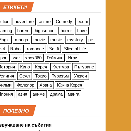
ЕТИКЕТИ
ction
adventure
anime
Comedy
ecchi
gaming
harem
highschool
horror
Love
Magic
manga
movie
music
mystery
pc
ps4
Robot
romance
Sci-fi
Slice of Life
port
war
xbox360
Гейминг
Игри
История
Кино
Корея
Култура
Пътуване
Религия
Сеул
Токио
Туризъм
Ужаси
Филми
Фолклор
Храна
Южна Корея
Япония
азия
аниме
драма
манга
ПОЛЕЗНО
звучаване на събития