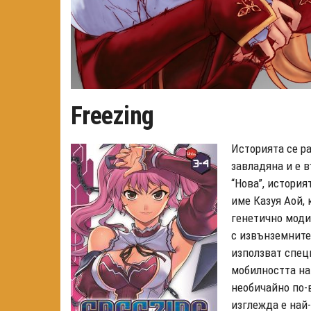
Freezing
Историята се р
завладяна и е 
“Нова”, истори
име Казуя Аой, 
генетично моди
с извънземните
използват специ
мобилността на 
необичайно по-в
изглежда е най-