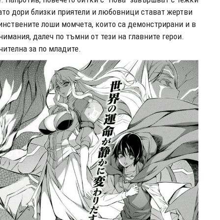
като дори близки приятели и любовници стават жертви
динствените лоши момчета, които са демонстрирани и в
анимания, далеч по тъмни от тези на главните герои.
чителна за по младите.