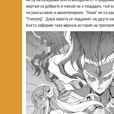
жертви за добрите и никой не е пощаден, тъй 
на разкъсване и манипулиране. “Нова” не са е
“Freezing”. Дори хората се поддават на други з
Което заформя тази мрачна история не препора