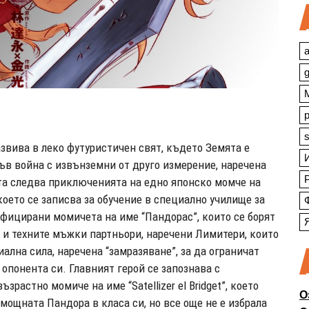
a
s
азвива в леко футуристичен свят, където Земята е
във война с извънземни от друго измерение, наречена
ята следва приключенията на едно японско момче на
което се записва за обучение в специално училище за
фицирани момичета на име “Пандорас”, които се борят
 и техните мъжки партньори, наречени Лимитери, които
ална сила, наречена “замразяване”, за да ограничат
опонента си. Главният герой се запознава с
ъзрастно момиче на име “Satellizer el Bridget”, което
О
мощната Пандора в класа си, но все още не е избрала