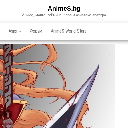
AnimeS.bg
Аниме, манга, гейминг, к-поп и азиатска култура
Азия
Форум
AnimeS World Stars