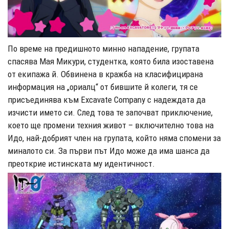
По време на предишното минно нападение, групата
спасява Мая Микури, студентка, която била изоставена
от екипажа й. Обвинена в кражба на класифицирана
информация на „ориалц“ от бившите й колеги, тя се
присъединява към Excavate Company с надеждата да
изчисти името си. След това те започват приключение,
което ще промени техния живот – включително това на
Идо, най-добрият член на групата, който няма спомени за
миналото си. За първи път Идо може да има шанса да
преоткрие истинската му идентичност.