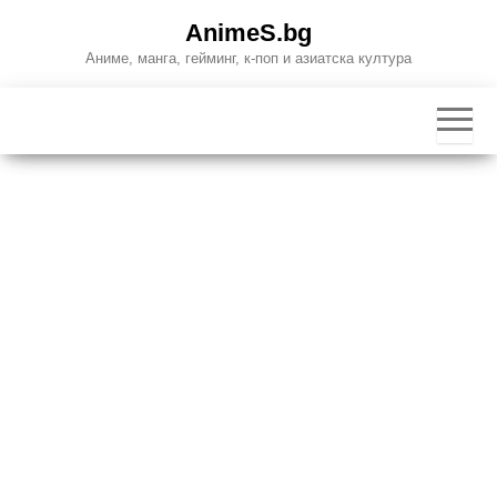
Skip
AnimeS.bg
to
Аниме, манга, гейминг, к-поп и азиатска култура
the
content