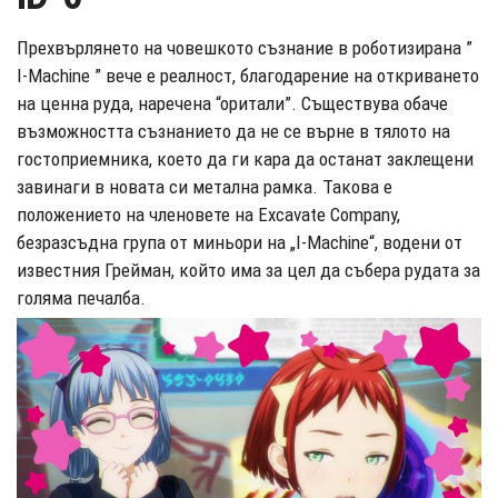
Прехвърлянето на човешкото съзнание в роботизирана ”
I-Machine ” вече е реалност, благодарение на откриването
на ценна руда, наречена “оритали”. Съществува обаче
възможността съзнанието да не се върне в тялото на
гостоприемника, което да ги кара да останат заклещени
завинаги в новата си метална рамка. Такова е
положението на членовете на Excavate Company,
безразсъдна група от миньори на „I-Machine“, водени от
известния Грейман, който има за цел да събера рудата за
голяма печалба.