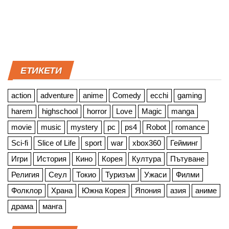
ЕТИКЕТИ
action
adventure
anime
Comedy
ecchi
gaming
harem
highschool
horror
Love
Magic
manga
movie
music
mystery
pc
ps4
Robot
romance
Sci-fi
Slice of Life
sport
war
xbox360
Гейминг
Игри
История
Кино
Корея
Култура
Пътуване
Религия
Сеул
Токио
Туризъм
Ужаси
Филми
Фолклор
Храна
Южна Корея
Япония
азия
аниме
драма
манга