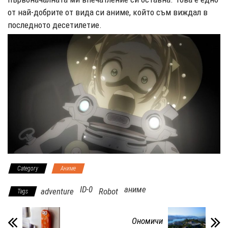
от най-добрите от вида си аниме, който съм виждал в
последното десетилетие.
Category
Аниме
ID-0
аниме
adventure
Robot
Tags
Ономичи