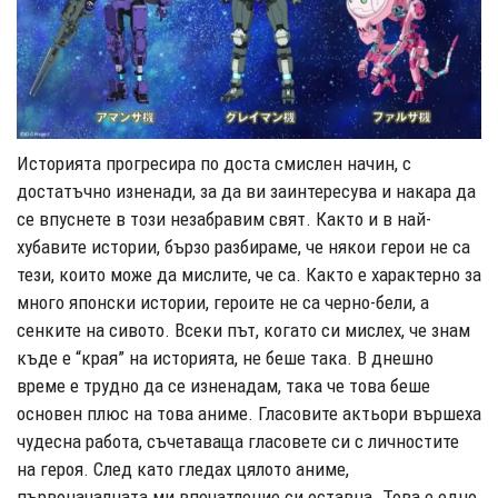
Историята прогресира по доста смислен начин, с
достатъчно изненади, за да ви заинтересува и накара да
се впуснете в този незабравим свят. Както и в най-
хубавите истории, бързо разбираме, че някои герои не са
тези, които може да мислите, че са. Както е характерно за
много японски истории, героите не са черно-бели, а
сенките на сивото. Всеки път, когато си мислех, че знам
къде е “края” на историята, не беше така. В днешно
време е трудно да се изненадам, така че това беше
основен плюс на това аниме. Гласовите актьори вършеха
чудесна работа, съчетаваща гласовете си с личностите
на героя. След като гледах цялото аниме,
първоначалната ми впечатление си оставна. Това е едно