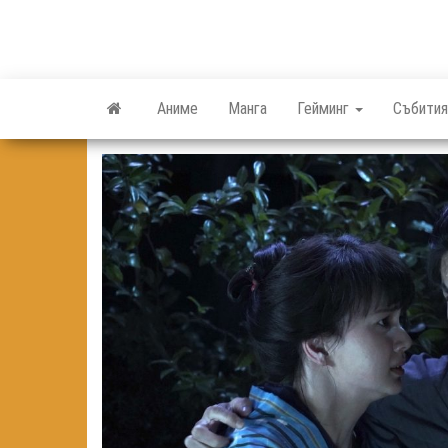
Skip
to
the
content
Аниме
Манга
Гейминг
Събития