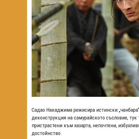
Садао Накаджима режисира истински „чанбара“
деконструкция на самурайското съсловие, тук т
пристрастени към хазарта, непочтени, избухлив
достойнство.