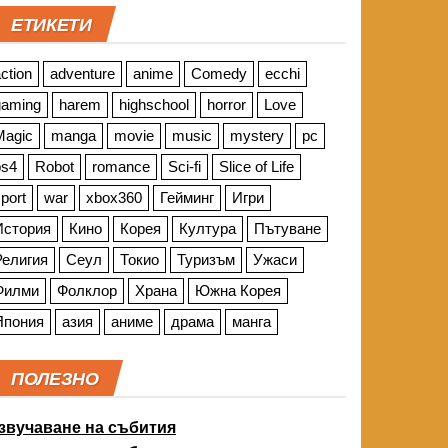
ЕТИКЕТИ
ction
adventure
anime
Comedy
ecchi
gaming
harem
highschool
horror
Love
Magic
manga
movie
music
mystery
pc
ps4
Robot
romance
Sci-fi
Slice of Life
port
war
xbox360
Гейминг
Игри
История
Кино
Корея
Култура
Пътуване
Религия
Сеул
Токио
Туризъм
Ужаси
Филми
Фолклор
Храна
Южна Корея
Япония
азия
аниме
драма
манга
ПОЛЕЗНО
звучаване на събития