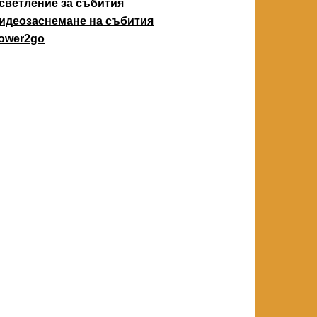
светление за събития
идеозаснемане на събития
ower2go