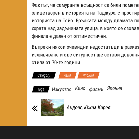
Фактът, че самураите всъщност са били пометен
олицетворен в историята на Таджуро, с прости
историята на Тойо. Връзката между двамата по
хората над задънената улица, в която се озова
финала е далеч от оптимистичен.
Въпреки някои очевидни недостатъци в разказа,
изживяване и със сигурност ще остави доволни 
стила от 70-те години.
Category
Азия
Япония
Кино
Япония
Изкуство
Филми
Tags
Андонг, Южна Корея