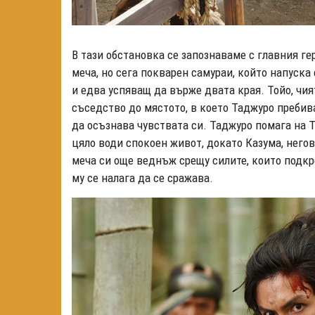
В тази обстановка се запознаваме с главния ге
меча, но сега покварен самураи, който напуск
и едва успяващ да върже двата края. Тойо, чи
съседство до мястото, в което Таджуро пребива
да осъзнава чувствата си. Таджуро помага на Т
цяло води спокоен живот, докато Казума, негов
меча си още веднъж срещу силите, които подкр
му се налага да се сражава.