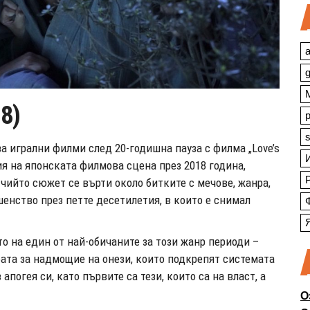
a
18)
s
 игрални филми след 20-годишна пауза с филма „Love’s
вия на японската филмова сцена през 2018 година,
 чийто сюжет се върти около битките с мечове, жанра,
нство през петте десетилетия, в които е снимал
о на един от най-обичаните за този жанр периоди –
бата за надмощие на онези, които подкрепят системата
 апогея си, като първите са тези, които са на власт, а
О