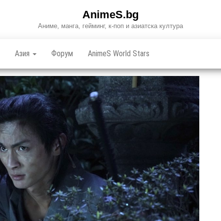
AnimeS.bg
Аниме, манга, гейминг, к-поп и азиатска култура
Азия
Форум
AnimeS World Stars