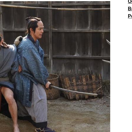
О
В
P