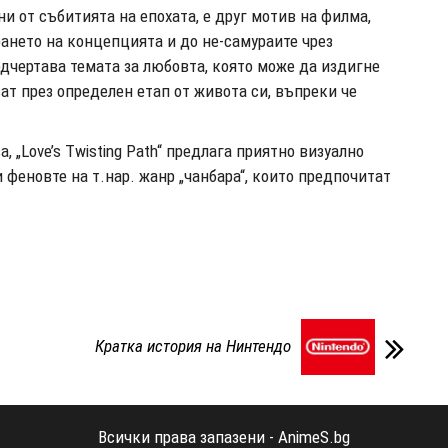
и от събитията на епохата, е друг мотив на филма,
рането на концепцията и до не-самураите чрез
дчертава темата за любовта, която може да издигне
ват през определен етап от живота си, въпреки че
 „Love’s Twisting Path“ предлага приятно визуално
феновте на т.нар. жанр „чанбара“, които предпочитат
Кратка история на Нинтендо
Всички права запазени - AnimeS.bg