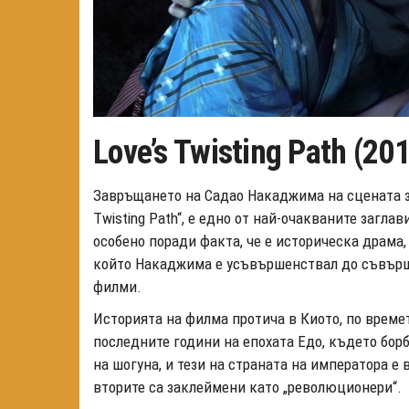
Love’s Twisting Path (20
Завръщането на Садао Накаджима на сцената за
Twisting Path“, е едно от най-очакваните загла
особено поради факта, че е историческа драма,
който Накаджима е усъвършенствал до съвърше
филми.
Историята на филма протича в Киото, по времет
последните години на епохата Едо, където бор
на шогуна, и тези на страната на императора е в
вторите са заклеймени като „революционери“.