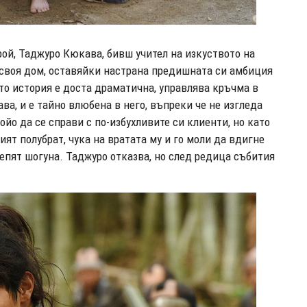
рой, Таджуро Кюкава, бивш учител на изкуството на
а своя дом, оставяйки настрана предишната си амбиция
ято история е доста драматична, управлява кръчма в
ва, и е тайно влюбена в него, въпреки че не изгледа
ойо да се справи с по-избухливите си клиенти, но като
ият полубрат, чука на вратата му и го моли да вдигне
епят шогуна. Таджуро отказва, но след редица събития