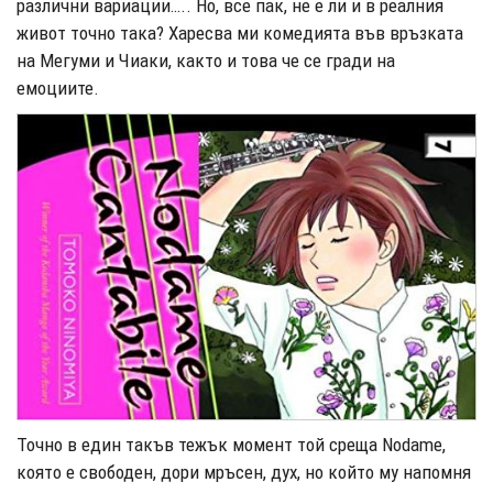
различни вариации….. Но, все пак, не е ли и в реалния
живот точно така? Харесва ми комедията във връзката
на Мегуми и Чиаки, както и това че се гради на
емоциите.
Точно в един такъв тежък момент той среща Nodame,
която е свободен, дори мръсен, дух, но който му напомня