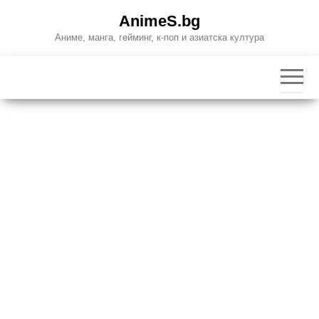
Skip
AnimeS.bg
to
Аниме, манга, гейминг, к-поп и азиатска култура
the
content