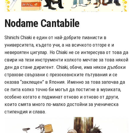
Nodame Cantabile
Shinichi Chiaki е един от най-добрите пианисти в
университета, където учи, а на всичкото отгоре е и
невероятен цигулар. Но Chiaki не се интересува от това да
свири на тези инструменти колкото мечтае за това някой
ден да стане диригент. Chiaki, обаче, има някои дълбоки
страхове свързани с презокеанските пътувания и се
оказва “заклещен” в Япония. Именно за това започва да
се пита колко точно би могъл да постигне в музиката,
особено когато е подминат отново и отново от други,
които смята много по-малко достойни за ученическа
стипендия и слава.