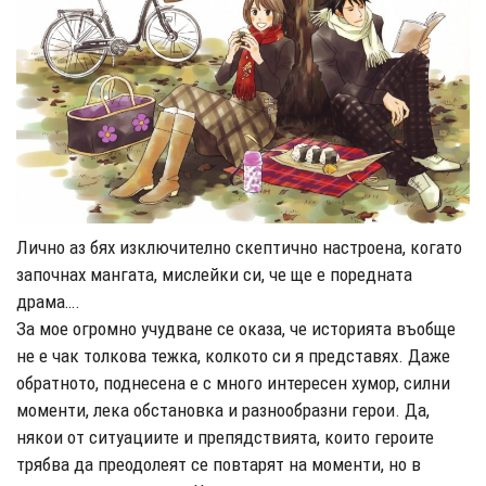
Лично аз бях изключително скептично настроена, когато
започнах мангата, мислейки си, че ще е поредната
драма….
За мое огромно учудване се оказа, че историята въобще
не е чак толкова тежка, колкото си я представях. Даже
обратното, поднесена е с много интересен хумор, силни
моменти, лека обстановка и разнообразни герои. Да,
някои от ситуациите и препядствията, които героите
трябва да преодолеят се повтарят на моменти, но в