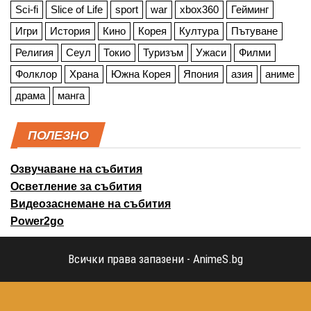
Sci-fi
Slice of Life
sport
war
xbox360
Гейминг
Игри
История
Кино
Корея
Култура
Пътуване
Религия
Сеул
Токио
Туризъм
Ужаси
Филми
Фолклор
Храна
Южна Корея
Япония
азия
аниме
драма
манга
ПОЛЕЗНО
Озвучаване на събития
Осветление за събития
Видеозаснемане на събития
Power2go
Всички права запазени - AnimeS.bg