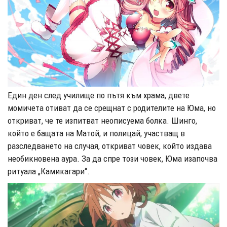
Един ден след училище по пътя към храма, двете
момичета отиват да се срещнат с родителите на Юма, но
откриват, че те изпитват неописуема болка. Шинго,
който е бащата на Матой, и полицай, участващ в
разследването на случая, откриват човек, който издава
необикновена аура. За да спре този човек, Юма изапочва
ритуала „Камикагари“.