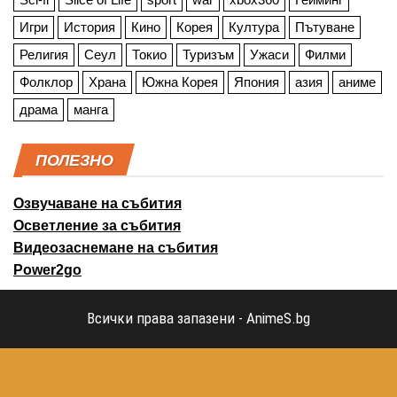
Игри
История
Кино
Корея
Култура
Пътуване
Религия
Сеул
Токио
Туризъм
Ужаси
Филми
Фолклор
Храна
Южна Корея
Япония
азия
аниме
драма
манга
ПОЛЕЗНО
Озвучаване на събития
Осветление за събития
Видеозаснемане на събития
Power2go
Всички права запазени - AnimeS.bg