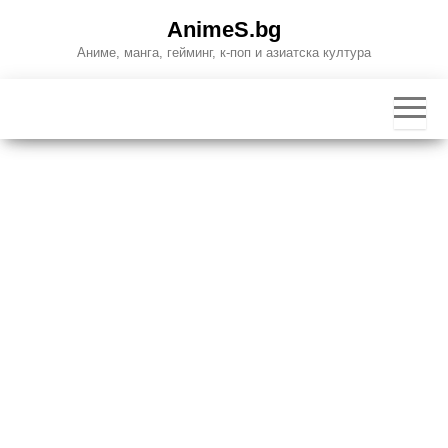
Skip
AnimeS.bg
to
Аниме, манга, гейминг, к-поп и азиатска култура
the
content