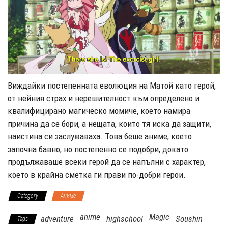
Виждайки постепенната еволюция на Матой като герой,
от нейния страх и нерешителност към определено и
квалифицирано магическо момиче, което намира
причина да се бори, а нещата, които тя иска да защити,
наистина си заслужаваха. Това беше аниме, което
започна бавно, но постепенно се подобри, докато
продължаваше всеки герой да се напълни с характер,
което в крайна сметка ги прави по-добри герои.
Category
Аниме
anime
Magic
adventure
highschool
Soushin
Tags