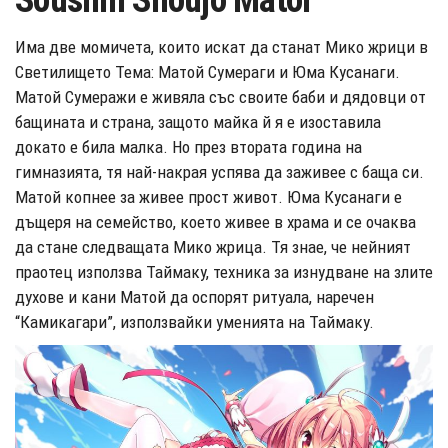
Soushin Shoujo Matoi
Има две момичета, които искат да станат Мико жрици в
Светилището Тема: Матой Сумераги и Юма Кусанаги.
Матой Сумеражи е живяла със своите баби и дядовци от
бащината и страна, защото майка й я е изоставила
докато е била малка. Но през втората година на
гимназията, тя най-накрая успява да заживее с баща си.
Матой копнее за живее прост живот. Юма Кусанаги е
дъщеря на семейство, което живее в храма и се очаква
да стане следващата Мико жрица. Тя знае, че нейният
праотец използва Таймаку, техника за изнудване на злите
духове и кани Матой да оспорят ритуала, наречен
“Камикагари”, използвайки уменията на Таймаку.