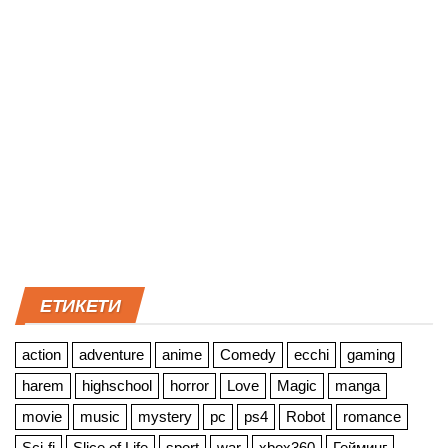
ЕТИКЕТИ
action
adventure
anime
Comedy
ecchi
gaming
harem
highschool
horror
Love
Magic
manga
movie
music
mystery
pc
ps4
Robot
romance
Sci-fi
Slice of Life
sport
war
xbox360
Гейминг