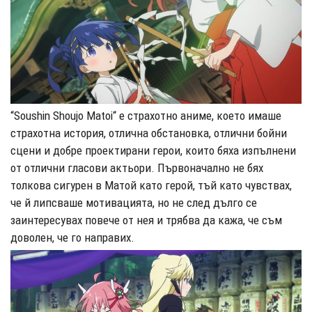
“Soushin Shoujo Matoi“ е страхотно аниме, което имаше
страхотна история, отлична обстановка, отлични бойни
сцени и добре проектирани герои, които бяха изпълнени
от отлични гласови актьори. Първоначално не бях
толкова сигурен в Матой като герой, тъй като чувствах,
че й липсваше мотивацията, но не след дълго се
заинтересувах повече от нея и трябва да кажа, че съм
доволен, че го направих.