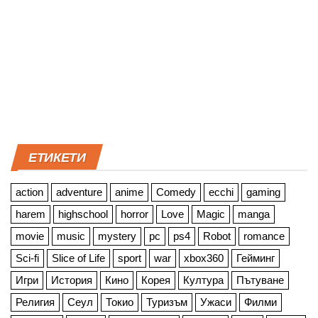
ЕТИКЕТИ
action
adventure
anime
Comedy
ecchi
gaming
harem
highschool
horror
Love
Magic
manga
movie
music
mystery
pc
ps4
Robot
romance
Sci-fi
Slice of Life
sport
war
xbox360
Гейминг
Игри
История
Кино
Корея
Култура
Пътуване
Религия
Сеул
Токио
Туризъм
Ужаси
Филми