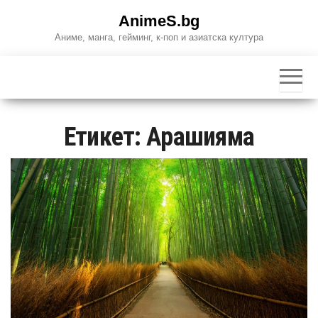
Skip
AnimeS.bg
to
Аниме, манга, гейминг, к-поп и азиатска култура
the
content
Етикет:
Арашияма