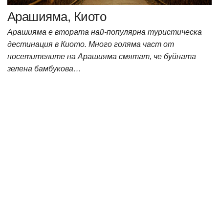
Арашияма, Киото
Арашияма е втората най-популярна туристическа
дестинация в Киото. Много голяма част от
посетителите на Арашияма смятат, че буйната
зелена бамбукова…