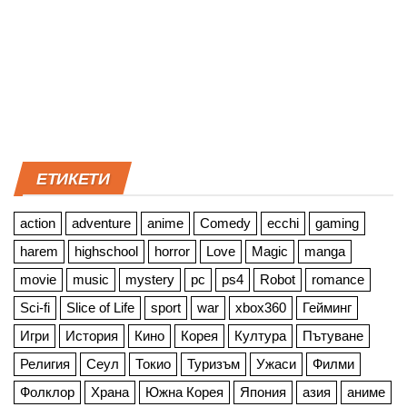
ЕТИКЕТИ
action
adventure
anime
Comedy
ecchi
gaming
harem
highschool
horror
Love
Magic
manga
movie
music
mystery
pc
ps4
Robot
romance
Sci-fi
Slice of Life
sport
war
xbox360
Гейминг
Игри
История
Кино
Корея
Култура
Пътуване
Религия
Сеул
Токио
Туризъм
Ужаси
Филми
Фолклор
Храна
Южна Корея
Япония
азия
аниме