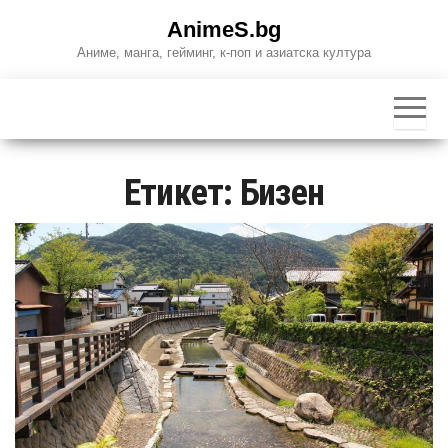
Skip
AnimeS.bg
to
Аниме, манга, гейминг, к-поп и азиатска култура
the
content
Етикет:
Бизен