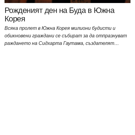
Рожденият ден на Буда в Южна
Корея
Всяка пролет в Южна Корея милиони будисти и
обикновени граждани се събират за да отпразнуват
раждането на Сидхарта Гаутама, създателят…