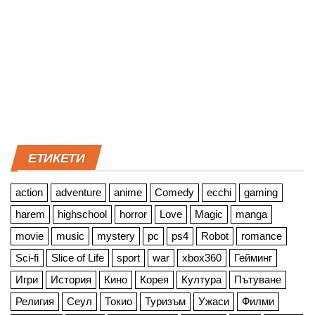
ЕТИКЕТИ
action
adventure
anime
Comedy
ecchi
gaming
harem
highschool
horror
Love
Magic
manga
movie
music
mystery
pc
ps4
Robot
romance
Sci-fi
Slice of Life
sport
war
xbox360
Гейминг
Игри
История
Кино
Корея
Култура
Пътуване
Религия
Сеул
Токио
Туризъм
Ужаси
Филми