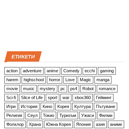
ЕТИКЕТИ
action
adventure
anime
Comedy
ecchi
gaming
harem
highschool
horror
Love
Magic
manga
movie
music
mystery
pc
ps4
Robot
romance
Sci-fi
Slice of Life
sport
war
xbox360
Гейминг
Игри
История
Кино
Корея
Култура
Пътуване
Религия
Сеул
Токио
Туризъм
Ужаси
Филми
Фолклор
Храна
Южна Корея
Япония
азия
аниме