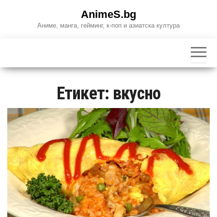
Skip
AnimeS.bg
to
Аниме, манга, гейминг, к-поп и азиатска култура
the
content
Етикет:
вкусно