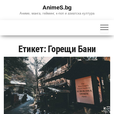
Skip
AnimeS.bg
to
Аниме, манга, гейминг, к-поп и азиатска култура
the
content
Етикет:
Горещи Бани