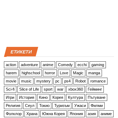
ЕТИКЕТИ
action
adventure
anime
Comedy
ecchi
gaming
harem
highschool
horror
Love
Magic
manga
movie
music
mystery
pc
ps4
Robot
romance
Sci-fi
Slice of Life
sport
war
xbox360
Гейминг
Игри
История
Кино
Корея
Култура
Пътуване
Религия
Сеул
Токио
Туризъм
Ужаси
Филми
Фолклор
Храна
Южна Корея
Япония
азия
аниме