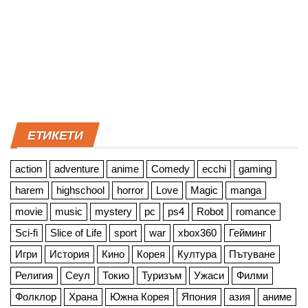
ЕТИКЕТИ
action
adventure
anime
Comedy
ecchi
gaming
harem
highschool
horror
Love
Magic
manga
movie
music
mystery
pc
ps4
Robot
romance
Sci-fi
Slice of Life
sport
war
xbox360
Гейминг
Игри
История
Кино
Корея
Култура
Пътуване
Религия
Сеул
Токио
Туризъм
Ужаси
Филми
Фолклор
Храна
Южна Корея
Япония
азия
аниме