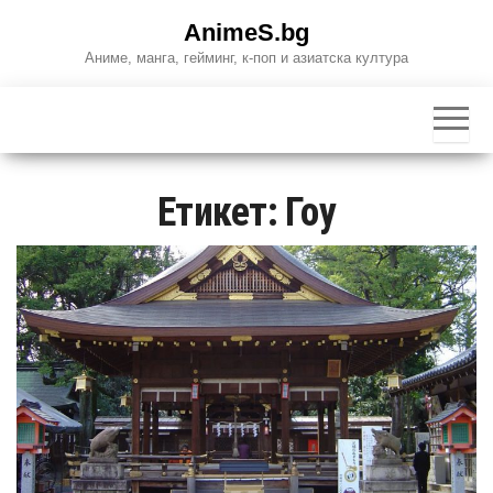
Skip
AnimeS.bg
to
Аниме, манга, гейминг, к-поп и азиатска култура
the
content
Етикет:
Гоу