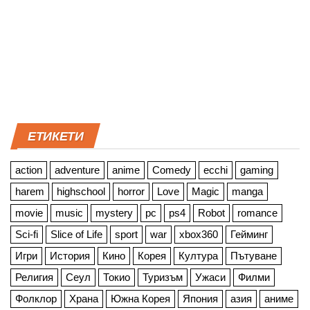
ЕТИКЕТИ
action
adventure
anime
Comedy
ecchi
gaming
harem
highschool
horror
Love
Magic
manga
movie
music
mystery
pc
ps4
Robot
romance
Sci-fi
Slice of Life
sport
war
xbox360
Гейминг
Игри
История
Кино
Корея
Култура
Пътуване
Религия
Сеул
Токио
Туризъм
Ужаси
Филми
Фолклор
Храна
Южна Корея
Япония
азия
аниме