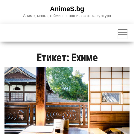
Skip
AnimeS.bg
to
Аниме, манга, гейминг, к-поп и азиатска култура
the
content
Етикет:
Ехиме