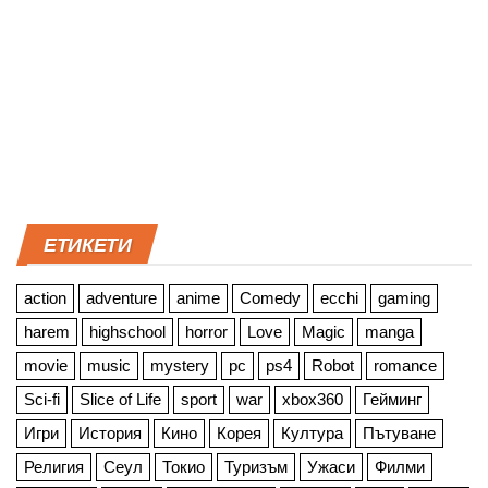
ЕТИКЕТИ
action
adventure
anime
Comedy
ecchi
gaming
harem
highschool
horror
Love
Magic
manga
movie
music
mystery
pc
ps4
Robot
romance
Sci-fi
Slice of Life
sport
war
xbox360
Гейминг
Игри
История
Кино
Корея
Култура
Пътуване
Религия
Сеул
Токио
Туризъм
Ужаси
Филми