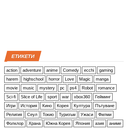
ЕТИКЕТИ
action
adventure
anime
Comedy
ecchi
gaming
harem
highschool
horror
Love
Magic
manga
movie
music
mystery
pc
ps4
Robot
romance
Sci-fi
Slice of Life
sport
war
xbox360
Гейминг
Игри
История
Кино
Корея
Култура
Пътуване
Религия
Сеул
Токио
Туризъм
Ужаси
Филми
Фолклор
Храна
Южна Корея
Япония
азия
аниме