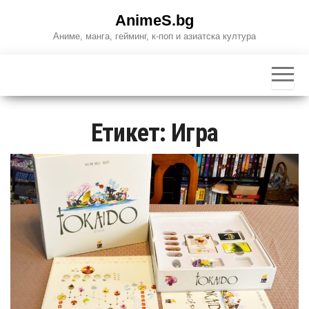
Skip
AnimeS.bg
to
Аниме, манга, гейминг, к-поп и азиатска култура
the
content
Етикет:
Игра