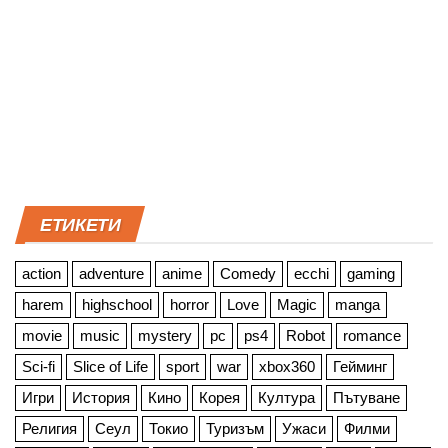
ЕТИКЕТИ
action
adventure
anime
Comedy
ecchi
gaming
harem
highschool
horror
Love
Magic
manga
movie
music
mystery
pc
ps4
Robot
romance
Sci-fi
Slice of Life
sport
war
xbox360
Гейминг
Игри
История
Кино
Корея
Култура
Пътуване
Религия
Сеул
Токио
Туризъм
Ужаси
Филми