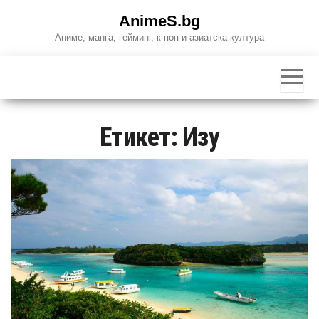
Skip
AnimeS.bg
to
Аниме, манга, гейминг, к-поп и азиатска култура
the
content
Етикет:
Изу