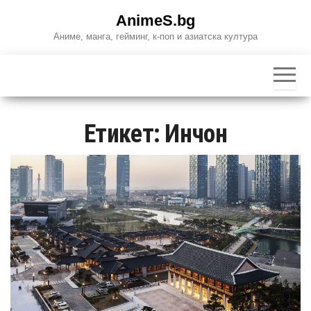
Skip
AnimeS.bg
to
Аниме, манга, гейминг, к-поп и азиатска култура
the
content
Етикет:
Инчон