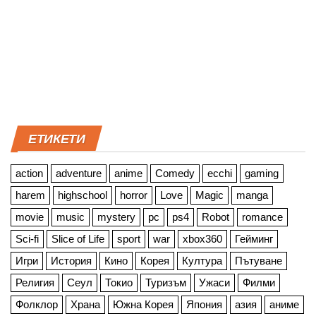
ЕТИКЕТИ
action
adventure
anime
Comedy
ecchi
gaming
harem
highschool
horror
Love
Magic
manga
movie
music
mystery
pc
ps4
Robot
romance
Sci-fi
Slice of Life
sport
war
xbox360
Гейминг
Игри
История
Кино
Корея
Култура
Пътуване
Религия
Сеул
Токио
Туризъм
Ужаси
Филми
Фолклор
Храна
Южна Корея
Япония
азия
аниме