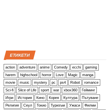
ЕТИКЕТИ
action
adventure
anime
Comedy
ecchi
gaming
harem
highschool
horror
Love
Magic
manga
movie
music
mystery
pc
ps4
Robot
romance
Sci-fi
Slice of Life
sport
war
xbox360
Гейминг
Игри
История
Кино
Корея
Култура
Пътуване
Религия
Сеул
Токио
Туризъм
Ужаси
Филми