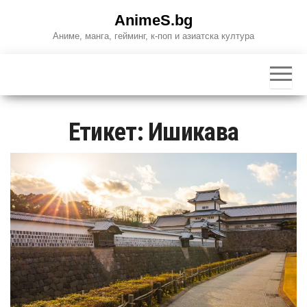
Skip
AnimeS.bg
to
Аниме, манга, гейминг, к-поп и азиатска култура
the
content
Етикет:
Ишикава