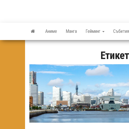
Skip
to
the
content
Аниме
Манга
Гейминг
Събития
Етике