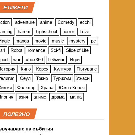
ЕТИКЕТИ
ction
adventure
anime
Comedy
ecchi
gaming
harem
highschool
horror
Love
Magic
manga
movie
music
mystery
pc
ps4
Robot
romance
Sci-fi
Slice of Life
port
war
xbox360
Гейминг
Игри
История
Кино
Корея
Култура
Пътуване
Религия
Сеул
Токио
Туризъм
Ужаси
Филми
Фолклор
Храна
Южна Корея
Япония
азия
аниме
драма
манга
ПОЛЕЗНО
звучаване на събития