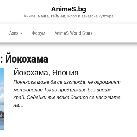
AnimeS.bg
Аниме, манга, гейминг, к-поп и азиатска култура
Азия
Форум
AnimeS World Stars
т:
Йокохама
Йокохама, Япония
Понякога може да се изглежда, че огромният
метрополис Токио продължава без видим
край. Седейки във влака докато се насочвате
на…