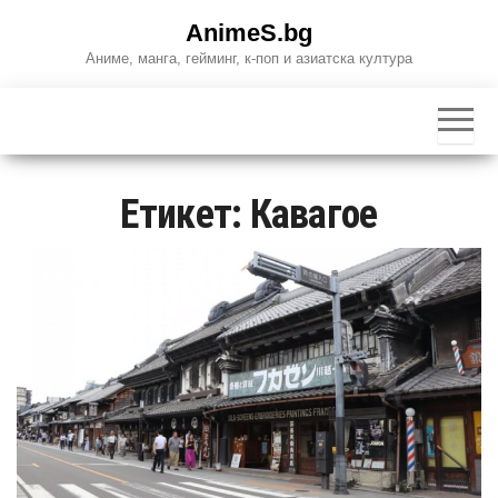
Skip
AnimeS.bg
to
Аниме, манга, гейминг, к-поп и азиатска култура
the
content
Етикет:
Кавагое