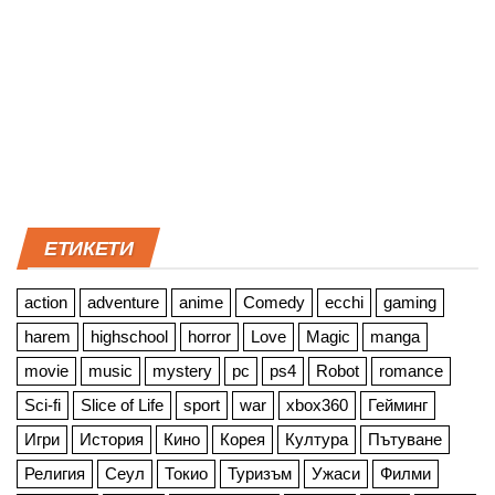
ЕТИКЕТИ
action
adventure
anime
Comedy
ecchi
gaming
harem
highschool
horror
Love
Magic
manga
movie
music
mystery
pc
ps4
Robot
romance
Sci-fi
Slice of Life
sport
war
xbox360
Гейминг
Игри
История
Кино
Корея
Култура
Пътуване
Религия
Сеул
Токио
Туризъм
Ужаси
Филми