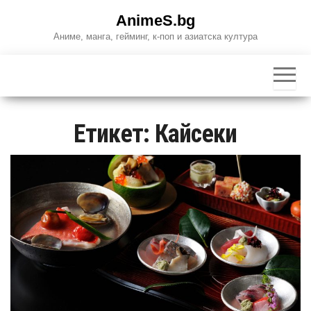
Skip
AnimeS.bg
to
Аниме, манга, гейминг, к-поп и азиатска култура
the
content
Етикет:
Кайсеки