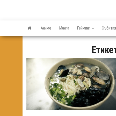
Skip
to
the
content
Аниме
Манга
Гейминг
Събития
Етике