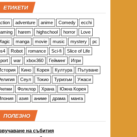
ЕТИКЕТИ
ction
adventure
anime
Comedy
ecchi
gaming
harem
highschool
horror
Love
Magic
manga
movie
music
mystery
pc
ps4
Robot
romance
Sci-fi
Slice of Life
port
war
xbox360
Гейминг
Игри
История
Кино
Корея
Култура
Пътуване
Религия
Сеул
Токио
Туризъм
Ужаси
Филми
Фолклор
Храна
Южна Корея
Япония
азия
аниме
драма
манга
ПОЛЕЗНО
звучаване на събития