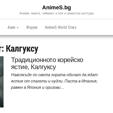
AnimeS.bg
Аниме, манга, гейминг, к-поп и азиатска култура
Азия
Форум
AnimeS World Stars
т:
Калгуксу
Традиционното корейско
ястие, Калгуксу
Навсякъде по света хората обичат да ядат
ястия от спагети и нудли. Паста в Италия,
рамен в Япония и оризови…