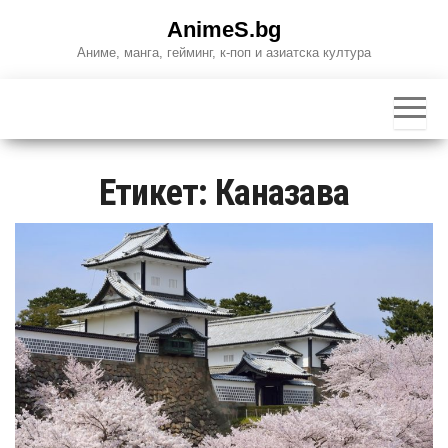
Skip
AnimeS.bg
to
Аниме, манга, гейминг, к-поп и азиатска култура
the
content
Етикет:
Каназава