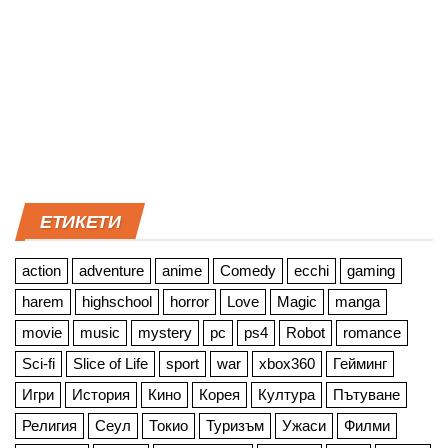
ЕТИКЕТИ
action
adventure
anime
Comedy
ecchi
gaming
harem
highschool
horror
Love
Magic
manga
movie
music
mystery
pc
ps4
Robot
romance
Sci-fi
Slice of Life
sport
war
xbox360
Гейминг
Игри
История
Кино
Корея
Култура
Пътуване
Религия
Сеул
Токио
Туризъм
Ужаси
Филми