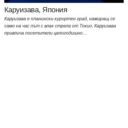
Каруизава, Япония
Каруизава е планински курортен град, намиращ се
само на час път с влак стрела от Токио. Каруизава
привлича посетители целогодишно…