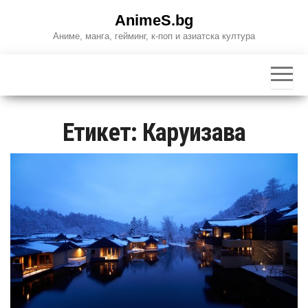
Skip
AnimeS.bg
to
Аниме, манга, гейминг, к-поп и азиатска култура
the
content
Етикет:
Каруизава