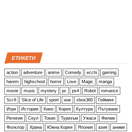
ЕТИКЕТИ
action
adventure
anime
Comedy
ecchi
gaming
harem
highschool
horror
Love
Magic
manga
movie
music
mystery
pc
ps4
Robot
romance
Sci-fi
Slice of Life
sport
war
xbox360
Гейминг
Игри
История
Кино
Корея
Култура
Пътуване
Религия
Сеул
Токио
Туризъм
Ужаси
Филми
Фолклор
Храна
Южна Корея
Япония
азия
аниме