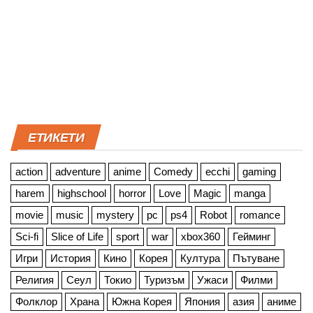
ЕТИКЕТИ
action
adventure
anime
Comedy
ecchi
gaming
harem
highschool
horror
Love
Magic
manga
movie
music
mystery
pc
ps4
Robot
romance
Sci-fi
Slice of Life
sport
war
xbox360
Гейминг
Игри
История
Кино
Корея
Култура
Пътуване
Религия
Сеул
Токио
Туризъм
Ужаси
Филми
Фолклор
Храна
Южна Корея
Япония
азия
аниме