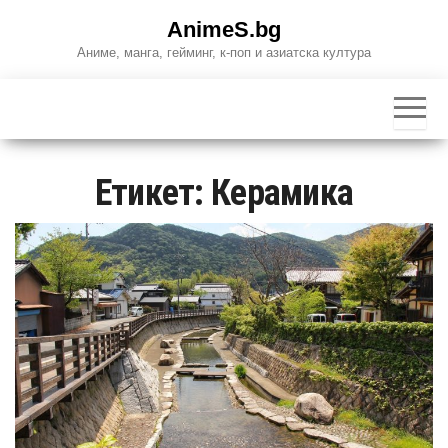
Skip
AnimeS.bg
to
Аниме, манга, гейминг, к-поп и азиатска култура
the
content
Етикет:
Керамика