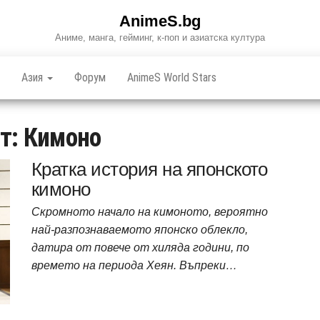
AnimeS.bg
Аниме, манга, гейминг, к-поп и азиатска култура
Азия
Форум
AnimeS World Stars
т:
Кимоно
Кратка история на японското
кимоно
Скромното начало на кимоното, вероятно
най-разпознаваемото японско облекло,
датира от повече от хиляда години, по
времето на периода Хеян. Въпреки…