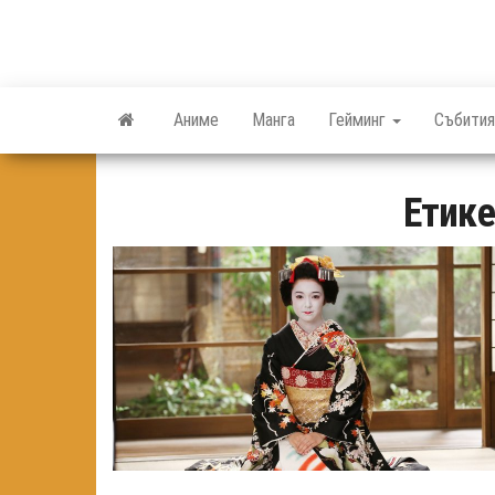
Skip
to
the
content
Аниме
Манга
Гейминг
Събития
Етике