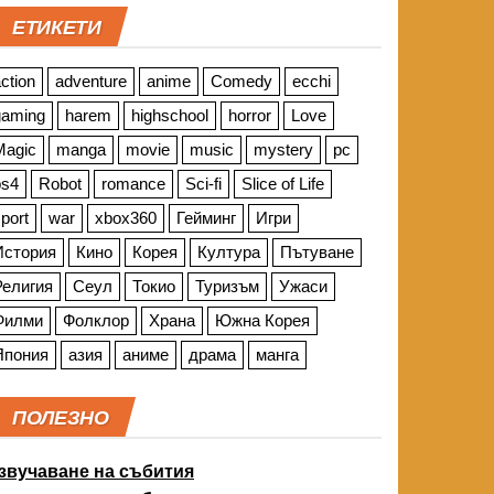
ЕТИКЕТИ
ction
adventure
anime
Comedy
ecchi
gaming
harem
highschool
horror
Love
Magic
manga
movie
music
mystery
pc
ps4
Robot
romance
Sci-fi
Slice of Life
port
war
xbox360
Гейминг
Игри
История
Кино
Корея
Култура
Пътуване
Религия
Сеул
Токио
Туризъм
Ужаси
Филми
Фолклор
Храна
Южна Корея
Япония
азия
аниме
драма
манга
ПОЛЕЗНО
звучаване на събития