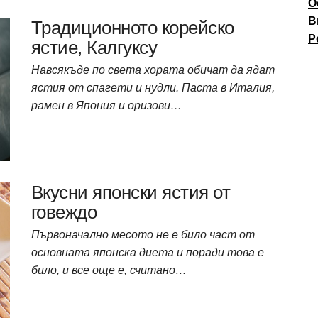
О
В
Традиционното корейско
P
ястие, Калгуксу
Навсякъде по света хората обичат да ядат
ястия от спагети и нудли. Паста в Италия,
рамен в Япония и оризови…
Вкусни японски ястия от
говеждо
Първоначално месото не е било част от
основната японска диета и поради това е
било, и все още е, считано…