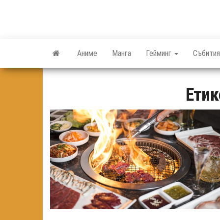
Skip
to
the
content
Аниме
Манга
Гейминг
Събития
Етик