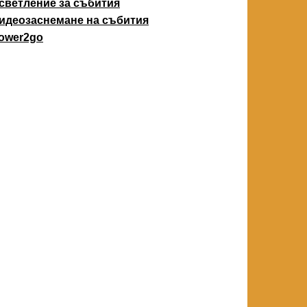
светление за събития
идеозаснемане на събития
ower2go