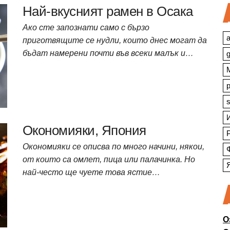
Най-вкусният рамен в Осака
Ако сте запознати само с бързо
a
приготвящите се нудли, които днес могат да
бъдат намерени почти във всеки малък и…
s
Окономияки, Япония
Окономияки се описва по много начини, някои,
от които са омлет, пица или палачинка. Но
най-често ще чуете това ястие…
О