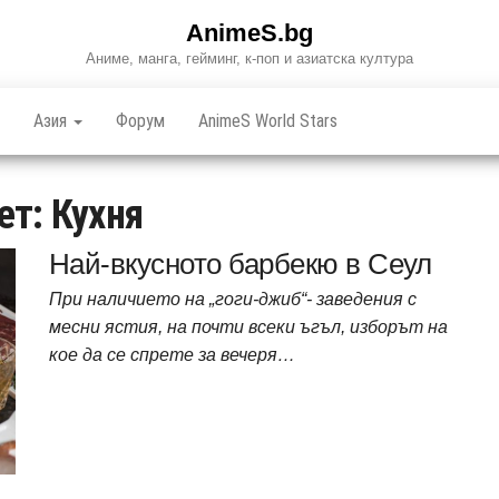
AnimeS.bg
Аниме, манга, гейминг, к-поп и азиатска култура
Азия
Форум
AnimeS World Stars
ет:
Кухня
Най-вкусното барбекю в Сеул
При наличието на „гоги-джиб“- заведения с
месни ястия, на почти всеки ъгъл, изборът на
кое да се спрете за вечеря…