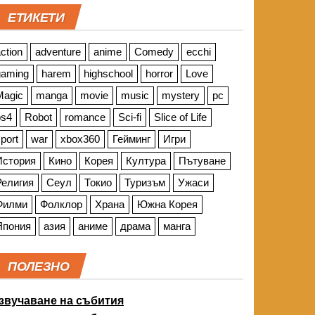
ЕТИКЕТИ
ction
adventure
anime
Comedy
ecchi
gaming
harem
highschool
horror
Love
Magic
manga
movie
music
mystery
pc
ps4
Robot
romance
Sci-fi
Slice of Life
port
war
xbox360
Гейминг
Игри
История
Кино
Корея
Култура
Пътуване
Религия
Сеул
Токио
Туризъм
Ужаси
Филми
Фолклор
Храна
Южна Корея
Япония
азия
аниме
драма
манга
ПОЛЕЗНО
звучаване на събития