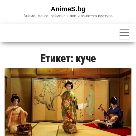
Skip
AnimeS.bg
to
Аниме, манга, гейминг, к-поп и азиатска култура
the
content
Етикет:
куче