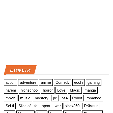
ЕТИКЕТИ
action
adventure
anime
Comedy
ecchi
gaming
harem
highschool
horror
Love
Magic
manga
movie
music
mystery
pc
ps4
Robot
romance
Sci-fi
Slice of Life
sport
war
xbox360
Гейминг