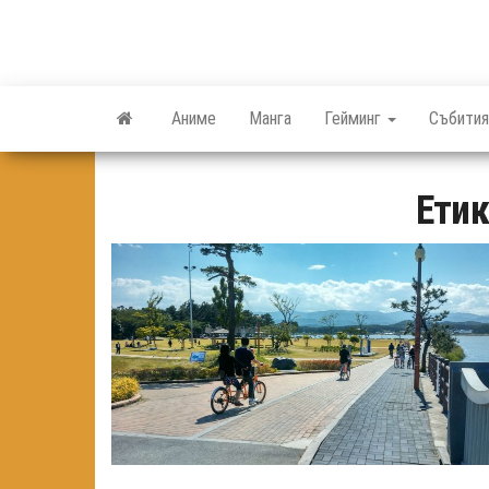
Skip
to
the
content
Аниме
Манга
Гейминг
Събития
Етик