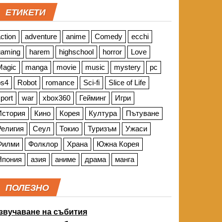
ЕТИКЕТИ
ction
adventure
anime
Comedy
ecchi
gaming
harem
highschool
horror
Love
Magic
manga
movie
music
mystery
pc
ps4
Robot
romance
Sci-fi
Slice of Life
port
war
xbox360
Гейминг
Игри
История
Кино
Корея
Култура
Пътуване
Религия
Сеул
Токио
Туризъм
Ужаси
Филми
Фолклор
Храна
Южна Корея
Япония
азия
аниме
драма
манга
ПОЛЕЗНО
звучаване на събития