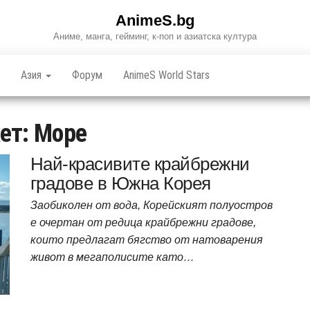
AnimeS.bg
Аниме, манга, гейминг, к-поп и азиатска култура
Азия
Форум
AnimeS World Stars
ет:
Море
Най-красивите крайбрежни
градове в Южна Корея
Заобиколен от вода, Корейският полуостров
е очертан от редица крайбрежни градове,
които предлагат бягство от натоварения
живот в мегаполисите като…