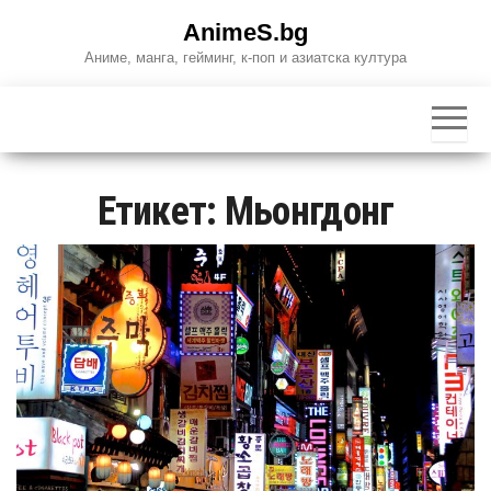
Skip
AnimeS.bg
to
Аниме, манга, гейминг, к-поп и азиатска култура
the
content
Етикет:
Мьонгдонг