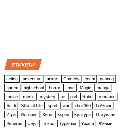
ЕТИКЕТИ
action
adventure
anime
Comedy
ecchi
gaming
harem
highschool
horror
Love
Magic
manga
movie
music
mystery
pc
ps4
Robot
romance
Sci-fi
Slice of Life
sport
war
xbox360
Гейминг
Игри
История
Кино
Корея
Култура
Пътуване
Религия
Сеул
Токио
Туризъм
Ужаси
Филми