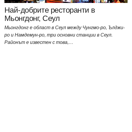
Най-добрите ресторанти в
Mьонгдонг, Сеул
Мьонгдонг е област в Сеул между Чунгмо-ро, Ълджи-
ро и Намдемун-ро, три основни станции в Сеул.
Районът е известен с това,…