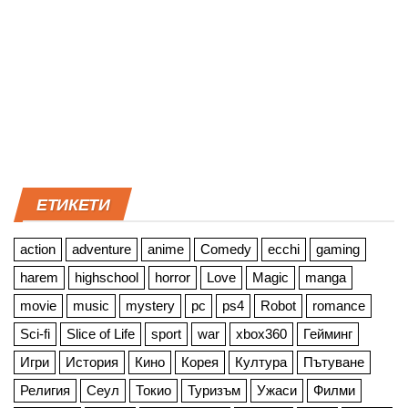
ЕТИКЕТИ
action
adventure
anime
Comedy
ecchi
gaming
harem
highschool
horror
Love
Magic
manga
movie
music
mystery
pc
ps4
Robot
romance
Sci-fi
Slice of Life
sport
war
xbox360
Гейминг
Игри
История
Кино
Корея
Култура
Пътуване
Религия
Сеул
Токио
Туризъм
Ужаси
Филми