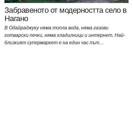
Забравеното от модерността село в
Нагано
В Одайраджуку няма топла вода, няма газови
готварски печки, няма хладилници и интернет. Най-
близкият супермаркет е на един час път…