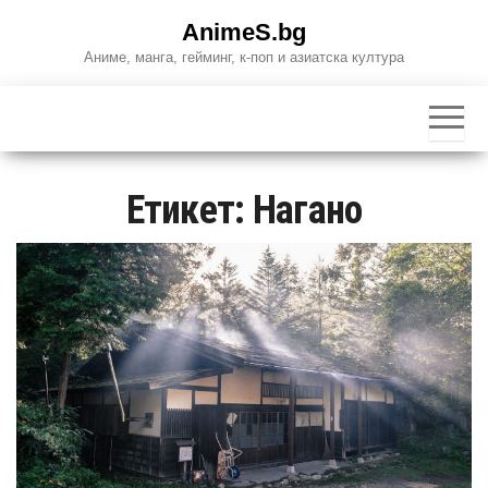
Skip
AnimeS.bg
to
Аниме, манга, гейминг, к-поп и азиатска култура
the
content
Етикет:
Нагано