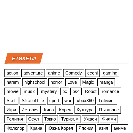
ЕТИКЕТИ
action
adventure
anime
Comedy
ecchi
gaming
harem
highschool
horror
Love
Magic
manga
movie
music
mystery
pc
ps4
Robot
romance
Sci-fi
Slice of Life
sport
war
xbox360
Гейминг
Игри
История
Кино
Корея
Култура
Пътуване
Религия
Сеул
Токио
Туризъм
Ужаси
Филми
Фолклор
Храна
Южна Корея
Япония
азия
аниме