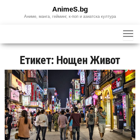
Skip
AnimeS.bg
to
Аниме, манга, гейминг, к-поп и азиатска култура
the
content
Етикет:
Нощен Живот