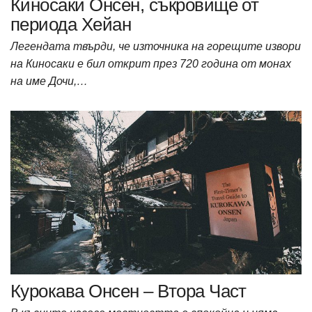
Киносаки Онсен, съкровище от
периода Хейан
Легендата твърди, че източника на горещите извори
на Киносаки е бил открит през 720 година от монах
на име Дочи,…
Курокава Онсен – Втора Част