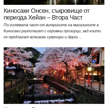
Киносаки Онсен, съкровище от
периода Хейан – Втора Част
По-голямата част от витрините на магазините в
Киносаки разполагат с огромни прозорци, зад които
се предлагат всякакви сувенири и други…