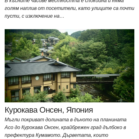
В късните часове местността е спокойна и няма
голям наплив от посетители, като улиците са почти
пусти, с изключение на…
Курокава Онсен, Япония
Мъгли покриват долината в дъното на планината
Асо до Курокава Онсен, крайбрежен град дълбоко в
префектура Кумамото. Дърветата, които