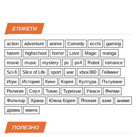
ЕТИКЕТИ
action
adventure
anime
Comedy
ecchi
gaming
harem
highschool
horror
Love
Magic
manga
movie
music
mystery
pc
ps4
Robot
romance
Sci-fi
Slice of Life
sport
war
xbox360
Гейминг
Игри
История
Кино
Корея
Култура
Пътуване
Религия
Сеул
Токио
Туризъм
Ужаси
Филми
Фолклор
Храна
Южна Корея
Япония
азия
аниме
драма
манга
ПОЛЕЗНО