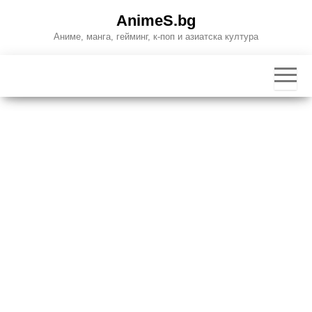
Skip
AnimeS.bg
to
Аниме, манга, гейминг, к-поп и азиатска култура
the
content