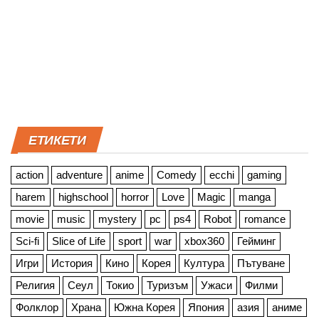
ЕТИКЕТИ
action
adventure
anime
Comedy
ecchi
gaming
harem
highschool
horror
Love
Magic
manga
movie
music
mystery
pc
ps4
Robot
romance
Sci-fi
Slice of Life
sport
war
xbox360
Гейминг
Игри
История
Кино
Корея
Култура
Пътуване
Религия
Сеул
Токио
Туризъм
Ужаси
Филми
Фолклор
Храна
Южна Корея
Япония
азия
аниме