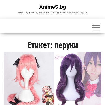
Skip
AnimeS.bg
to
Аниме, манга, гейминг, к-поп и азиатска култура
the
content
Етикет:
перуки