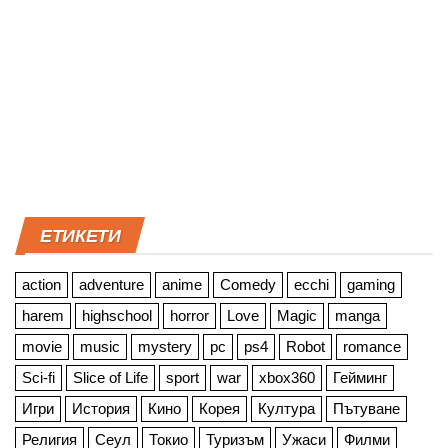
ЕТИКЕТИ
action
adventure
anime
Comedy
ecchi
gaming
harem
highschool
horror
Love
Magic
manga
movie
music
mystery
pc
ps4
Robot
romance
Sci-fi
Slice of Life
sport
war
xbox360
Гейминг
Игри
История
Кино
Корея
Култура
Пътуване
Религия
Сеул
Токио
Туризъм
Ужаси
Филми