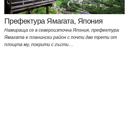
Префектура Ямагата, Япония
Намираща се в североизточна Япония, префектура
Ямагата е планински район с почти две трети от
площта му, покрити с гъсти…