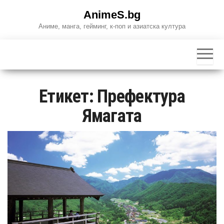
Skip
AnimeS.bg
to
Аниме, манга, гейминг, к-поп и азиатска култура
the
content
Етикет:
Префектура
Ямагата