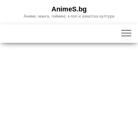
Skip
AnimeS.bg
to
Аниме, манга, гейминг, к-поп и азиатска култура
the
content