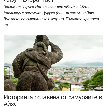
Замъкът Цуруга Най-изявеният обект в Айзу-
Уакамацу е замъкът Цуруга (същия замък, който
Byakkotai са смятали за изгорял). Първата крепост
на…
Историята оставена от самураите в
Айзу