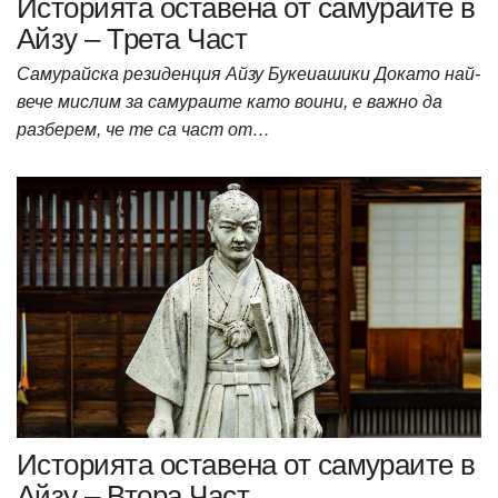
Историята оставена от самураите в
Айзу – Трета Част
Самурайска резиденция Айзу Букеиашики Докато най-
вече мислим за самураите като воини, е важно да
разберем, че те са част от…
Историята оставена от самураите в
Айзу – Втора Част