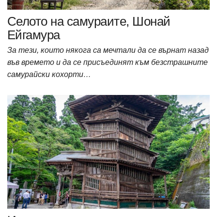
Селото на самураите, Шонай
Ейгамура
За тези, които някога са мечтали да се върнат назад
във времето и да се присъединят към безстрашните
самурайски кохорти…