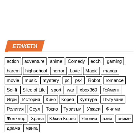
ЕТИКЕТИ
action
adventure
anime
Comedy
ecchi
gaming
harem
highschool
horror
Love
Magic
manga
movie
music
mystery
pc
ps4
Robot
romance
Sci-fi
Slice of Life
sport
war
xbox360
Гейминг
Игри
История
Кино
Корея
Култура
Пътуване
Религия
Сеул
Токио
Туризъм
Ужаси
Филми
Фолклор
Храна
Южна Корея
Япония
азия
аниме
драма
манга